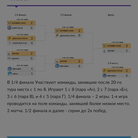
1/4 финала
1/2 финала
Финал
счет по серии
2
БУРЕВЕСТНИК
счет по серии
0
СПАРТАК-В
2
БУРЕВЕСТНИК
счет по серии
0
ДИНАМО-УРАЛ
2
ДИНАМО-УРАЛ
счет по серии
0
СКИФ-ВОСТОК
2
БУРЕВЕСТНИК
счет по серии
1
КИНЕФ
2
КИНЕФ
счет по серии
0
ДИАНА
2
КИНЕФ
3-4 место
счет по серии
0
ЕВРАЗИЯ
счет по серии
1
ЕВРАЗИЯ
2
ДИНАМО-УРАЛ
1
ЮГРА
0
ЕВРАЗИЯ
В 1/4 финала Участвуют команды, занявшие после 20-го
тура места с 1 по 8. Играют 1 с 8 (пара «А»), 2 с 7 (пара «Б»),
3 с 6 (пара В), и 4 с 5 (пара Г). 1/4 финала – 2 игры. 1-я игра
проводится на поле команды, занявшей более низкое место.
2 матча. 1/2 финала и далее - серии до 2х побед.