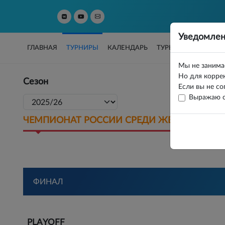
Уведомлен
ГЛАВНАЯ
ТУРНИРЫ
КАЛЕНДАРЬ
ТУРЫ
РЕЙТИНГИ
Мы не занима
Но для коррек
Сезон
Организа
Если вы не со
Выражаю с
ЧЕМПИОНАТ РОССИИ СРЕДИ ЖЕНСКИХ КО
ФИНАЛ
PLAYOFF