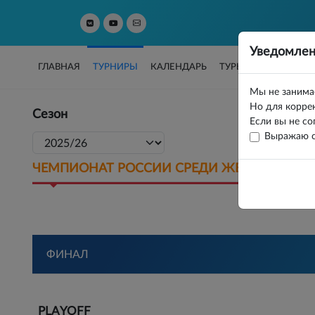
Уведомлен
ГЛАВНАЯ
ТУРНИРЫ
КАЛЕНДАРЬ
ТУРЫ
РЕЙТИНГИ
Мы не занима
Но для коррек
Сезон
Организа
Если вы не со
Выражаю с
ЧЕМПИОНАТ РОССИИ СРЕДИ ЖЕНСКИХ КО
ФИНАЛ
PLAYOFF