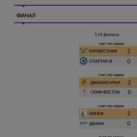
ФИНАЛ
1/4 финала
счет по серии
2
БУРЕВЕСТНИК
0
СПАРТАК-В
счет по серии
2
ДИНАМО-УРАЛ
0
СКИФ-ВОСТОК
счет по серии
2
КИНЕФ
0
ДИАНА