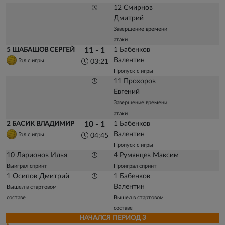
12 Смирнов
Дмитрий
Завершение времени
атаки
1 Бабенков
5 ШАБАШОВ СЕРГЕЙ
11 - 1
Валентин
Гол с игры
03:21
Пропуск с игры
11 Прохоров
Евгений
Завершение времени
атаки
1 Бабенков
2 БАСИК ВЛАДИМИР
10 - 1
Валентин
Гол с игры
04:45
Пропуск с игры
10 Ларионов Илья
4 Румянцев Максим
Выиграл спринт
Проиграл спринт
1 Осипов Дмитрий
1 Бабенков
Валентин
Вышел в стартовом
составе
Вышел в стартовом
составе
НАЧАЛСЯ ПЕРИОД 3