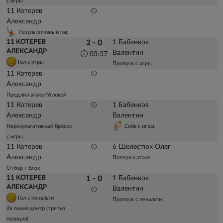
с игры
11 Котерев
Александр
Результативный пас
11 КОТЕРЕВ
1 Бабенков
2 - 0
АЛЕКСАНДР
Валентин
03:37
Гол с игры
Пропуск с игры
11 Котерев
Александр
Продлил атаку/Угловой
11 Котерев
1 Бабенков
Александр
Валентин
Нерезультативный бросок
Сейв с игры
с игры
11 Котерев
6 Шелестюк Олег
Александр
Потеря в атаке
Отбор / блок
11 КОТЕРЕВ
1 Бабенков
1 - 0
АЛЕКСАНДР
Валентин
Гол с пенальти
Пропуск с пенальти
2я линия центр (третья
позиция)