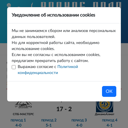
Уведомление об использовании cookies
Мы не занимаемся сбором или анализов персональных
данных пользователей.
Но для корректной работы сайта, необходимо
использование cookies.
Если вы не согласны с использованием cookies,
предлагаем прекратить работу с сайтом.
ФИЗКУЛЬТУРНОЕ МЕРОПРИЯТИЕ ПО ВОДНОМУ
Выражаю согласие с
Политикой
ПОЛО СРЕДИ КОМАНД ВЕТЕРАНОВ «БЕЛЫЕ
конфиденциальности
НОЧИ» ОСНОВНОЙ ЭТАП ТУР 0 МАТЧ 1
30.05.2026
ОК
17 - 2
СПБ-МАСТЕРС
ДинамоАлмат
1
2
3
4
ПЕРИОД
ПЕРИОД
ПЕРИОД
ПЕРИОД
4-0
5-1
4-0
4-1