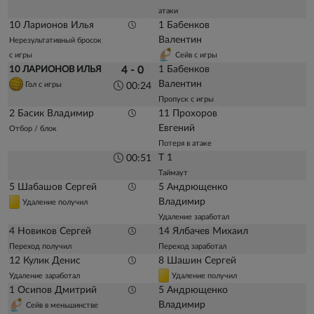
атаки
10 Ларионов Илья
1 Бабенков
Валентин
Нерезультативный бросок
с игры
Сейв с игры
1 Бабенков
10 ЛАРИОНОВ ИЛЬЯ
4 - 0
Валентин
Гол с игры
00:24
Пропуск с игры
2 Басик Владимир
11 Прохоров
Евгений
Отбор / блок
Потеря в атаке
Т 1
00:51
Таймаут
5 Шабашов Сергей
5 Андрющенко
Владимир
Удаление получил
Удаление заработал
4 Новиков Сергей
14 Ялбачев Михаил
Переход получил
Переход заработал
12 Кулик Денис
8 Шашин Сергей
Удаление заработал
Удаление получил
1 Осипов Дмитрий
5 Андрющенко
Владимир
Сейв в меньшинстве