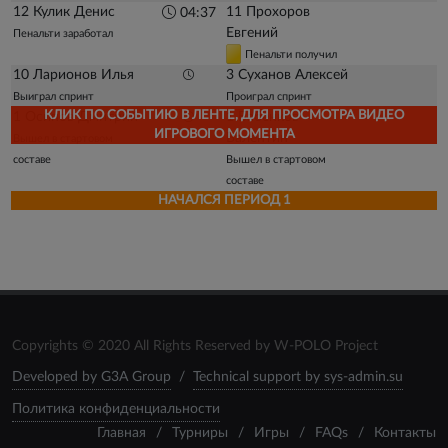
12 Кулик Денис
11 Прохоров
04:37
Евгений
Пенальти заработал
Пенальти получил
10 Ларионов Илья
3 Суханов Алексей
Выиграл спринт
Проиграл спринт
КЛИК ПО СОБЫТИЮ В ЛЕНТЕ, ДЛЯ ПРОСМОТРА ВИДЕО
1 Осипов Дмитрий
1 Бабенков
ИГРОВОГО МОМЕНТА
Валентин
Вышел в стартовом
составе
Вышел в стартовом
составе
НАЧАЛСЯ ПЕРИОД 1
Copyrights © 2020 All Rights Reserved by W-POLO Project
Developed by G3A Group
/
Technical support by sys-admin.su
Политика конфиденциальности
Главная
/
Турниры
/
Игры
/
FAQs
/
Контакты