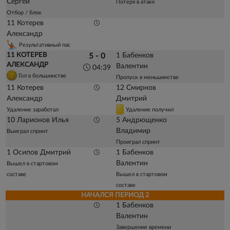
Сергей
Потеря в атаке
Отбор / блок
11 Котерев
Александр
Результативный пас
11 КОТЕРЕВ
1 Бабенков
5 - 0
АЛЕКСАНДР
Валентин
04:39
Гол в большинстве
Пропуск в меньшинстве
11 Котерев
12 Смирнов
Александр
Дмитрий
Удаление заработал
Удаление получил
10 Ларионов Илья
5 Андрющенко
Владимир
Выиграл спринт
Проиграл спринт
1 Осипов Дмитрий
1 Бабенков
Валентин
Вышел в стартовом
составе
Вышел в стартовом
составе
НАЧАЛСЯ ПЕРИОД 2
1 Бабенков
Валентин
Завершение времени