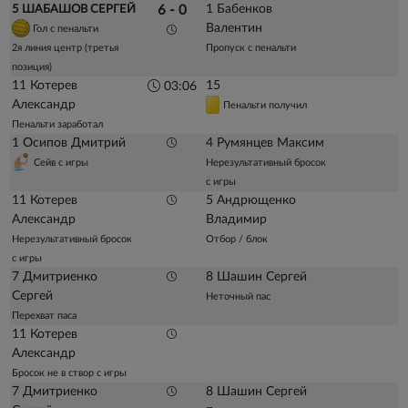
1 Бабенков
5 ШАБАШОВ СЕРГЕЙ
6 - 0
Валентин
Гол с пенальти
2я линия центр (третья
Пропуск с пенальти
позиция)
11 Котерев
15
03:06
Александр
Пенальти получил
Пенальти заработал
1 Осипов Дмитрий
4 Румянцев Максим
Сейв с игры
Нерезультативный бросок
с игры
11 Котерев
5 Андрющенко
Александр
Владимир
Нерезультативный бросок
Отбор / блок
с игры
7 Дмитриенко
8 Шашин Сергей
Сергей
Неточный пас
Перехват паса
11 Котерев
Александр
Бросок не в створ с игры
7 Дмитриенко
8 Шашин Сергей