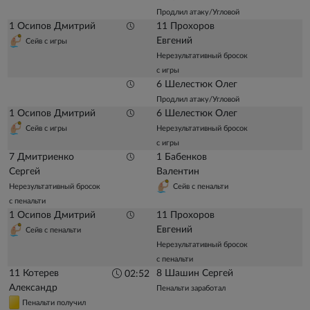
Продлил атаку/Угловой
1 Осипов Дмитрий
11 Прохоров
Евгений
Сейв с игры
Нерезультативный бросок
с игры
6 Шелестюк Олег
Продлил атаку/Угловой
1 Осипов Дмитрий
6 Шелестюк Олег
Сейв с игры
Нерезультативный бросок
с игры
7 Дмитриенко
1 Бабенков
Сергей
Валентин
Нерезультативный бросок
Сейв с пенальти
с пенальти
1 Осипов Дмитрий
11 Прохоров
Евгений
Сейв с пенальти
Нерезультативный бросок
с пенальти
11 Котерев
8 Шашин Сергей
02:52
Александр
Пенальти заработал
Пенальти получил