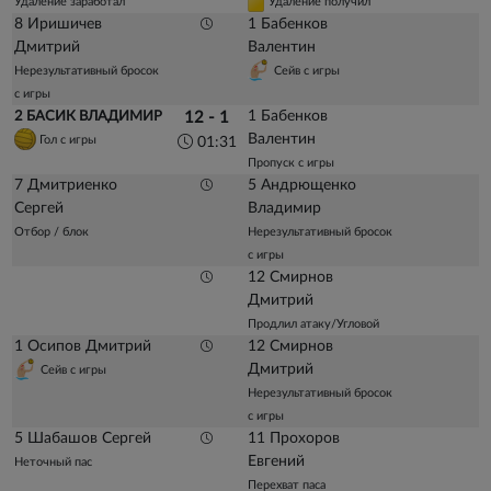
Удаление заработал
Удаление получил
8 Иришичев
1 Бабенков
Дмитрий
Валентин
Нерезультативный бросок
Сейв с игры
с игры
1 Бабенков
2 БАСИК ВЛАДИМИР
12 - 1
Валентин
Гол с игры
01:31
Пропуск с игры
7 Дмитриенко
5 Андрющенко
Сергей
Владимир
Отбор / блок
Нерезультативный бросок
с игры
12 Смирнов
Дмитрий
Продлил атаку/Угловой
1 Осипов Дмитрий
12 Смирнов
Дмитрий
Сейв с игры
Нерезультативный бросок
с игры
5 Шабашов Сергей
11 Прохоров
Евгений
Неточный пас
Перехват паса