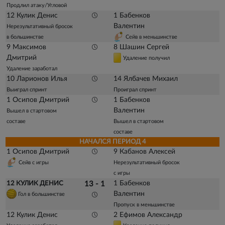
Продлил атаку/Угловой
12 Кулик Денис
1 Бабенков
Валентин
Нерезультативный бросок
в большинстве
Сейв в меньшинстве
9 Максимов
8 Шашин Сергей
Дмитрий
Удаление получил
Удаление заработал
10 Ларионов Илья
14 Ялбачев Михаил
Выиграл спринт
Проиграл спринт
1 Осипов Дмитрий
1 Бабенков
Валентин
Вышел в стартовом
составе
Вышел в стартовом
составе
НАЧАЛСЯ ПЕРИОД 4
1 Осипов Дмитрий
9 Кабанов Алексей
Сейв с игры
Нерезультативный бросок
с игры
1 Бабенков
12 КУЛИК ДЕНИС
13 - 1
Валентин
Гол в большинстве
Пропуск в меньшинстве
12 Кулик Денис
2 Ефимов Александр