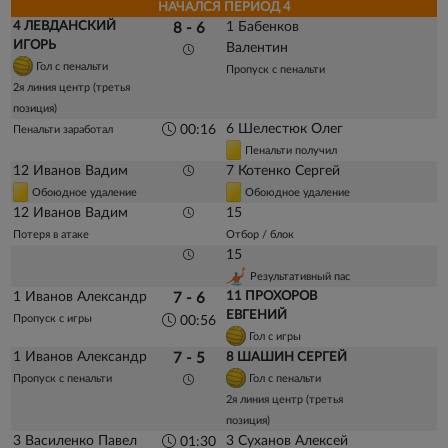
НАЧАЛСЯ ПЕРИОД 4
4 ЛЕВДАНСКИЙ
1 Бабенков
8 - 6
ИГОРЬ
Валентин
Гол с пенальти
Пропуск с пенальти
2я линия центр (третья
позиция)
6 Шелестюк Олег
00:16
Пенальти заработал
Пенальти получил
12 Иванов Вадим
7 Котенко Сергей
Обоюдное удаление
Обоюдное удаление
12 Иванов Вадим
15
Потеря в атаке
Отбор / блок
15
Результативный пас
1 Иванов Александр
11 ПРОХОРОВ
7 - 6
ЕВГЕНИЙ
Пропуск с игры
00:56
Гол с игры
1 Иванов Александр
7 - 5
8 ШАШИН СЕРГЕЙ
Пропуск с пенальти
Гол с пенальти
2я линия центр (третья
позиция)
3 Василенко Павел
3 Суханов Алексей
01:30