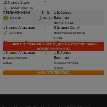
12 Иванов Вадим
Результативный пас
1 Бабенков
7 БЕЛЬЧИН ИВАН
1 - 0
Валентин
Гол с игры
04:30
Пропуск с игры
1 Иванов Александр
8 Шашин Сергей
Сейв с игры
Нерезультативный бросок
с игры
5 Короткевич Олег
4 Румянцев Максим
КЛИК ПО СОБЫТИЮ В ЛЕНТЕ, ДЛЯ ПРОСМОТРА ВИДЕО
Проиграл спринт
Выиграл спринт
ИГРОВОГО МОМЕНТА
1 Иванов Александр
1 Бабенков
Валентин
Вышел в стартовом
составе
Вышел в стартовом
составе
НАЧАЛСЯ ПЕРИОД 1