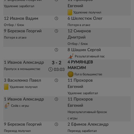
Евгений
Удаление заработал
Удаление получил
12 Иванов Вадим
6 Шелестюк Олег
Отбор / блок
Потеря в атаке
9 Березков Георгий
12 Смирнов
Дмитрий
Потеря в атаке
Отбор / блок
8 Шашин Сергей
Результативный пас
1 Иванов Александр
4 РУМЯНЦЕВ
3 - 2
МАКСИМ
Пропуск в меньшинстве
03:03
Гол в большинстве
3 Василенко Павел
11 Прохоров
Евгений
Удаление получил
Удаление заработал
1 Иванов Александр
11 Прохоров
Евгений
Сейв с игры
Нерезультативный бросок
с игры
9 Березков Георгий
2 Ефимов Александр
Переход получил
Переход заработал