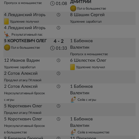
ДМИТРИЙ
Пропуск в меньшинстве
01:08
Гол в большинстве
4 Левданский Игорь
8 Шашин Сергей
Удаление получил
Удаление заработал
4 Левданский Игорь
Результативный пас
1 Бабенков
5 КОРОТКЕВИЧ ОЛЕГ
4 - 2
Валентин
Гол в большинстве
01:33
Пропуск в меньшинстве
12 Иванов Вадим
6 Шелестюк Олег
Удаление заработал
Удаление получил
2 Сотов Алексей
Продлил атаку/Угловой
2 Сотов Алексей
1 Бабенков
Валентин
Нерезультативный бросок
с игры
Сейв с игры
5 Короткевич Олег
Продлил атаку/Угловой
5 Короткевич Олег
1 Бабенков
Валентин
Нерезультативный бросок
в большинстве
Сейв в меньшинстве
9 Березков Георгий
11 Прохоров