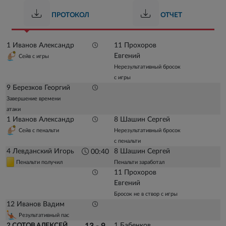
ПРОТОКОЛ
ОТЧЕТ
1 Иванов Александр
11 Прохоров
Евгений
Сейв с игры
Нерезультативный бросок
с игры
9 Березков Георгий
Завершение времени
атаки
1 Иванов Александр
8 Шашин Сергей
Сейв с пенальти
Нерезультативный бросок
с пенальти
4 Левданский Игорь
8 Шашин Сергей
00:40
Пенальти получил
Пенальти заработал
11 Прохоров
Евгений
Бросок не в створ с игры
12 Иванов Вадим
Результативный пас
1 Бабенков
2 СОТОВ АЛЕКСЕЙ