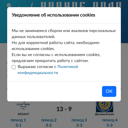
Уведомление об использовании cookies
Мы не занимаемся сбором или анализов персональных
данных пользователей.
Но для корректной работы сайта, необходимо
использование cookies.
Если вы не согласны с использованием cookies,
предлагаем прекратить работу с сайтом.
ФИЗКУЛЬТУРНОЕ МЕРОПРИЯТИЕ ПО ВОДНОМУ
Выражаю согласие с
Политикой
ПОЛО СРЕДИ КОМАНД ВЕТЕРАНОВ «БЕЛЫЕ
конфиденциальности
НОЧИ» ОСНОВНОЙ ЭТАП ТУР 0 МАТЧ 1
31.05.2026
ОК
13 - 9
АТЛАНТ
ДинамоАлмат
1
2
3
4
ПЕРИОД
ПЕРИОД
ПЕРИОД
ПЕРИОД
3-1
3-2
2-3
5-3