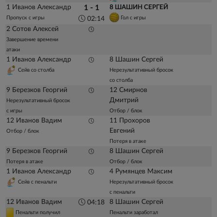
1 Иванов Александр
1 - 1
8 ШАШИН СЕРГЕЙ
Пропуск с игры
Гол с игры
02:14
2 Сотов Алексей
Завершение времени
атаки
1 Иванов Александр
8 Шашин Сергей
Сейв со столба
Нерезультативный бросок
со столба
9 Березков Георгий
12 Смирнов
Дмитрий
Нерезультативный бросок
с игры
Отбор / блок
12 Иванов Вадим
11 Прохоров
Евгений
Отбор / блок
Потеря в атаке
9 Березков Георгий
8 Шашин Сергей
Потеря в атаке
Отбор / блок
1 Иванов Александр
4 Румянцев Максим
Сейв с пенальти
Нерезультативный бросок
с пенальти
12 Иванов Вадим
8 Шашин Сергей
04:18
Пенальти получил
Пенальти заработал