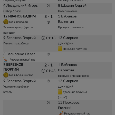
Переход получил
Переход заработал
4 Левданский Игорь
8 Шашин Сергей
Отбор / блок
Потеря в атаке
1 Бабенков
12 ИВАНОВ ВАДИМ
3 - 1
Валентин
Гол с пенальти
2я линия центр (третья
Пропуск с пенальти
позиция)
9 Березков Георгий
12 Смирнов
01:13
Дмитрий
Пенальти заработал
Пенальти получил
3 Василенко Павел
Результативный пас
9 БЕРЕЗКОВ
1 Бабенков
2 - 1
ГЕОРГИЙ
Валентин
01:43
Гол в большинстве
Пропуск в меньшинстве
9 Березков Георгий
12 Смирнов
Дмитрий
Удаление заработал
(столб)
Удаление получил
(столб)
11 Прохоров
Евгений
Результативный пас