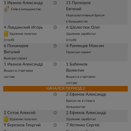
1 Иванов Александр
11 Прохоров
Евгений
Сейв в меньшинстве
Нерезультативный бросок
в большинстве
4 Левданский Игорь
6 Шелестюк Олег
Удаление получил
Удаление заработал
(столб)
(столб)
6 Понамарев
4 Румянцев Максим
Виталий
Проиграл спринт
Выиграл спринт
1 Иванов Александр
1 Бабенков
Валентин
Вышел в стартовом
составе
Вышел в стартовом
составе
НАЧАЛСЯ ПЕРИОД 2
2 Ефимов Александр
Бросок не в створ в
большинстве
2 Сотов Алексей
2 Ефимов Александр
Удаление получил
Удаление заработал
9 Березков Георгий
7 Котенко Сергей