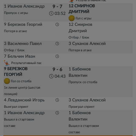
Результативный пас
1 Иванов Александр
12 СМИРНОВ
9 - 7
ДМИТРИЙ
Пропуск с игры
03:52
Гол с игры
9 Березков Георгий
12 Смирнов
Дмитрий
Потеря в атаке
Отбор / блок
3 Василенко Павел
3 Суханов Алексей
Отбор / блок
Потеря в атаке
7 Бельчин Иван
Результативный пас
9 БЕРЕЗКОВ
1 Бабенков
9 - 6
ГЕОРГИЙ
Валентин
04:43
Гол со столба
Пропуск со столба
1я линия центр (шестая
позиция)
4 Левданский Игорь
3 Суханов Алексей
Выиграл спринт
Проиграл спринт
1 Иванов Александр
1 Бабенков
Валентин
Вышел в стартовом
составе
Вышел в стартовом
составе