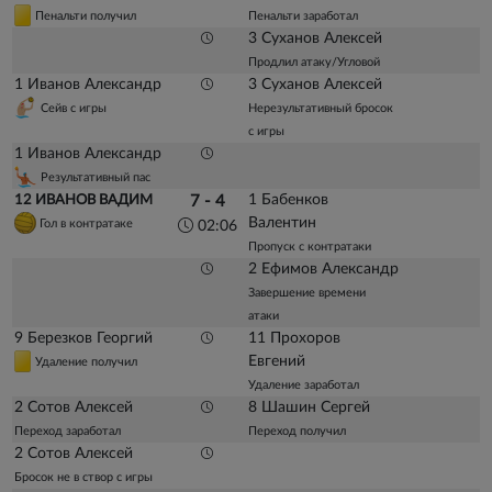
Пенальти получил
Пенальти заработал
3 Суханов Алексей
Продлил атаку/Угловой
1 Иванов Александр
3 Суханов Алексей
Сейв с игры
Нерезультативный бросок
с игры
1 Иванов Александр
Результативный пас
1 Бабенков
12 ИВАНОВ ВАДИМ
7 - 4
Валентин
Гол в контратаке
02:06
Пропуск с контратаки
2 Ефимов Александр
Завершение времени
атаки
9 Березков Георгий
11 Прохоров
Евгений
Удаление получил
Удаление заработал
2 Сотов Алексей
8 Шашин Сергей
Переход заработал
Переход получил
2 Сотов Алексей
Бросок не в створ с игры