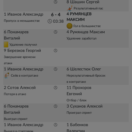
8 Шашин Сергей
Результативный пас
1 Иванов Александр
4 РУМЯНЦЕВ
6 - 4
МАКСИМ
Пропуск в меньшинстве
03:38
Гол в большинстве
6 Понамарев
4 Румянцев Максим
Виталий
Удаление заработал
Удаление получил
9 Березков Георгий
Завершение времени
атаки
1 Иванов Александр
6 Шелестюк Олег
Сейв в контратаке
Нерезультативный бросок
в контратаке
2 Сотов Алексей
11 Прохоров
Евгений
Потеря в атаке
Отбор / блок
6 Понамарев
3 Суханов Алексей
Виталий
Проиграл спринт
Выиграл спринт
1 Иванов Александр
1 Бабенков
Валентин
Вышел в стартовом