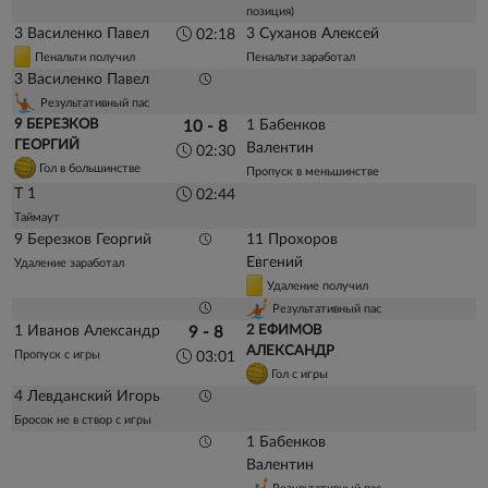
позиция)
3 Василенко Павел
3 Суханов Алексей
02:18
Пенальти получил
Пенальти заработал
3 Василенко Павел
Результативный пас
9 БЕРЕЗКОВ
1 Бабенков
10 - 8
ГЕОРГИЙ
Валентин
02:30
Гол в большинстве
Пропуск в меньшинстве
Т 1
02:44
Таймаут
9 Березков Георгий
11 Прохоров
Евгений
Удаление заработал
Удаление получил
Результативный пас
1 Иванов Александр
2 ЕФИМОВ
9 - 8
АЛЕКСАНДР
Пропуск с игры
03:01
Гол с игры
4 Левданский Игорь
Бросок не в створ с игры
1 Бабенков
Валентин