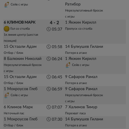
Ратибор
Сейв с игры
Нерезультативный бросок
с игры
1 Якжин Кирилл
6 КЛИМОВ МАРК
4 - 2
Гол со столба
Пропуск со столба
05:37
1я линия центр (шестая
позиция)
15 Остаали Адам
14 Булкушев Гилани
05:58
Отбор / блок
Потеря в атаке
8 Балюкин Николай
1 Якжин Кирилл
06:24
Нерезультативный бросок
Сейв с игры
с игры
15 Остаали Адам
9 Сафаров Рамал
06:45
Отбор / блок
Потеря в атаке
1 Мокроусов Глеб
9 Сафаров Рамал
06:59
Сейв с игры
Нерезультативный бросок
с игры
6 Климов Марк
7 Халимов Тимур
07:07
Неточный пас
Перехват паса
1 Мокроусов Глеб
14 Булкушев Гилани
07:30
Отбор / блок
Потеря в атаке