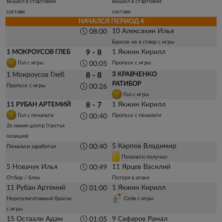
Вышел в стартовом
Вышел в стартовом
составе
составе
НАЧАЛСЯ ПЕРИОД 4
10 Алексахин Илья
08:00
Бросок не в створ с игры
1 Якжин Кирилл
1 МОКРОУСОВ ГЛЕБ
9 - 8
Гол с игры
Пропуск с игры
00:05
1 Мокроусов Глеб
3 КРАВЧЕНКО
8 - 8
РАТИБОР
Пропуск с игры
00:26
Гол с игры
1 Якжин Кирилл
11 РУБАН АРТЕМИЙ
8 - 7
Гол с пенальти
Пропуск с пенальти
00:40
2я линия центр (третья
позиция)
5 Карпов Владимир
00:40
Пенальти заработал
Пенальти получил
5 Новачук Илья
11 Ярцев Василий
00:49
Отбор / блок
Потеря в атаке
11 Рубан Артемий
1 Якжин Кирилл
01:00
Нерезультативный бросок
Сейв с игры
с игры
15 Остаали Адам
9 Сафаров Рамал
01:05