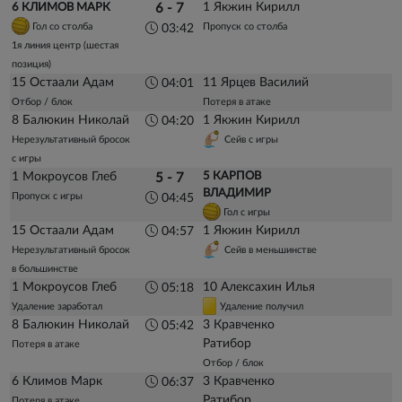
1 Якжин Кирилл
6 КЛИМОВ МАРК
6 - 7
Гол со столба
Пропуск со столба
03:42
1я линия центр (шестая
позиция)
15 Остаали Адам
11 Ярцев Василий
04:01
Отбор / блок
Потеря в атаке
8 Балюкин Николай
1 Якжин Кирилл
04:20
Нерезультативный бросок
Сейв с игры
с игры
1 Мокроусов Глеб
5 КАРПОВ
5 - 7
ВЛАДИМИР
Пропуск с игры
04:45
Гол с игры
15 Остаали Адам
1 Якжин Кирилл
04:57
Нерезультативный бросок
Сейв в меньшинстве
в большинстве
1 Мокроусов Глеб
10 Алексахин Илья
05:18
Удаление заработал
Удаление получил
8 Балюкин Николай
3 Кравченко
05:42
Ратибор
Потеря в атаке
Отбор / блок
6 Климов Марк
3 Кравченко
06:37
Ратибор
Потеря в атаке