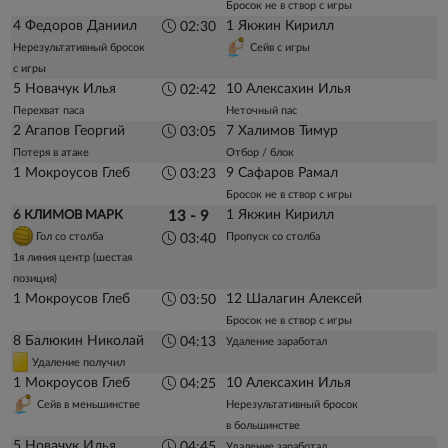
Бросок не в створ с игры
4 Федоров Даниил
1 Якжин Кирилл
02:30
Нерезультативный бросок
Сейв с игры
с игры
5 Новачук Илья
10 Алексахин Илья
02:42
Перехват паса
Неточный пас
2 Агапов Георгий
7 Халимов Тимур
03:05
Потеря в атаке
Отбор / блок
1 Мокроусов Глеб
9 Сафаров Рамал
03:23
Бросок не в створ с игры
1 Якжин Кирилл
6 КЛИМОВ МАРК
13 - 9
Гол со столба
Пропуск со столба
03:40
1я линия центр (шестая
позиция)
1 Мокроусов Глеб
12 Шалагин Алексей
03:50
Бросок не в створ с игры
8 Балюкин Николай
04:13
Удаление заработал
Удаление получил
1 Мокроусов Глеб
10 Алексахин Илья
04:25
Сейв в меньшинстве
Нерезультативный бросок
в большинстве
5 Новачук Илья
04:45
Удаление заработал