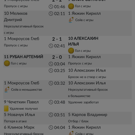
2 - 2
Пропуск с игры
Гол с игры
01:46
10 Мелихов
1 Якжин Кирилл
02:11
Дмитрий
Сейв с игры
Нерезультативный бросок
с игры
1 Мокроусов Глеб
10 АЛЕКСАХИН
2 - 1
ИЛЬЯ
Пропуск с игры
02:41
Гол с игры
1 Якжин Кирилл
11 РУБАН АРТЕМИЙ
2 - 0
Гол с игры
Пропуск с игры
03:04
10 Алексахин Илья
03:25
Бросок не в створ с игры
1 Мокроусов Глеб
10 Алексахин Илья
03:32
Сейв в меньшинстве
Нерезультативный бросок
в большинстве
9 Чечеткин Павел
03:48
Удаление заработал
Удаление получил
5 Новачук Илья
5 Карпов Владимир
03:51
Потеря в атаке
Отбор / блок
6 Климов Марк
1 Якжин Кирилл
04:04
Нерезультативный бросок
Сейв с игры