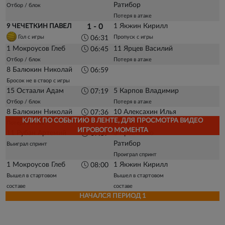
Ратибор
Отбор / блок
Потеря в атаке
1 Якжин Кирилл
9 ЧЕЧЕТКИН ПАВЕЛ
1 - 0
Гол с игры
Пропуск с игры
06:31
1 Мокроусов Глеб
11 Ярцев Василий
06:45
Отбор / блок
Потеря в атаке
8 Балюкин Николай
06:59
Бросок не в створ с игры
15 Остаали Адам
5 Карпов Владимир
07:19
Отбор / блок
Потеря в атаке
8 Балюкин Николай
10 Алексахин Илья
07:36
КЛИК ПО СОБЫТИЮ В ЛЕНТЕ, ДЛЯ ПРОСМОТРА ВИДЕО
Потеря в атаке
Отбор / блок
ИГРОВОГО МОМЕНТА
11 Рубан Артемий
3 Кравченко
07:57
Ратибор
Выиграл спринт
Проиграл спринт
1 Мокроусов Глеб
1 Якжин Кирилл
08:00
Вышел в стартовом
Вышел в стартовом
составе
составе
НАЧАЛСЯ ПЕРИОД 1