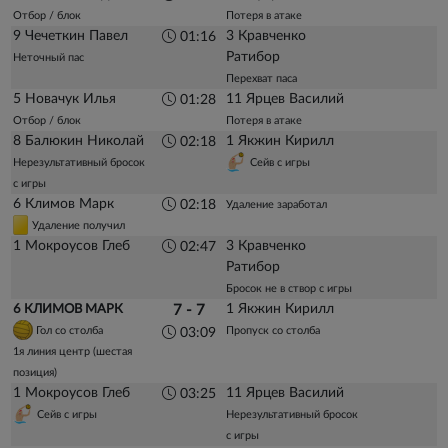
Отбор / блок
Потеря в атаке
9 Чечеткин Павел
3 Кравченко
01:16
Ратибор
Неточный пас
Перехват паса
5 Новачук Илья
11 Ярцев Василий
01:28
Отбор / блок
Потеря в атаке
8 Балюкин Николай
1 Якжин Кирилл
02:18
Нерезультативный бросок
Сейв с игры
с игры
6 Климов Марк
02:18
Удаление заработал
Удаление получил
1 Мокроусов Глеб
3 Кравченко
02:47
Ратибор
Бросок не в створ с игры
1 Якжин Кирилл
6 КЛИМОВ МАРК
7 - 7
Гол со столба
Пропуск со столба
03:09
1я линия центр (шестая
позиция)
1 Мокроусов Глеб
11 Ярцев Василий
03:25
Сейв с игры
Нерезультативный бросок
с игры