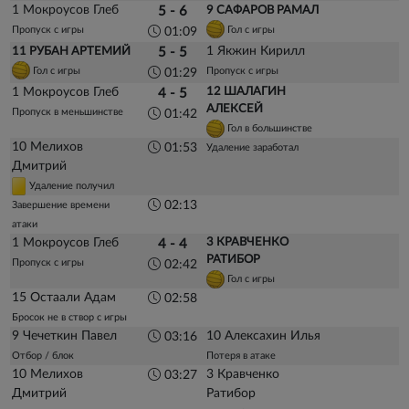
1 Мокроусов Глеб
5 - 6
9 САФАРОВ РАМАЛ
Пропуск с игры
Гол с игры
01:09
1 Якжин Кирилл
11 РУБАН АРТЕМИЙ
5 - 5
Гол с игры
Пропуск с игры
01:29
1 Мокроусов Глеб
12 ШАЛАГИН
4 - 5
АЛЕКСЕЙ
Пропуск в меньшинстве
01:42
Гол в большинстве
10 Мелихов
01:53
Удаление заработал
Дмитрий
Удаление получил
02:13
Завершение времени
атаки
1 Мокроусов Глеб
3 КРАВЧЕНКО
4 - 4
РАТИБОР
Пропуск с игры
02:42
Гол с игры
15 Остаали Адам
02:58
Бросок не в створ с игры
9 Чечеткин Павел
10 Алексахин Илья
03:16
Отбор / блок
Потеря в атаке
10 Мелихов
3 Кравченко
03:27
Дмитрий
Ратибор