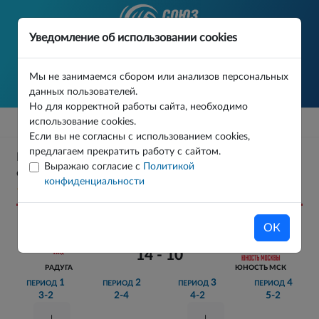
Уведомление об использовании cookies
Мы не занимаемся сбором или анализов персональных
данных пользователей.
Но для корректной работы сайта, необходимо
использование cookies.
Если вы не согласны с использованием cookies,
предлагаем прекратить работу с сайтом.
ПЕРВЕНСТВО МОСКВЫ U14 2025/26 ФИНАЛ 1/2
Выражаю согласие с
Политикой
ФИНАЛА МАТЧ 2
конфиденциальности
15.05.2026
ОК
14 - 10
РАДУГА
ЮНОСТЬ МСК
1
2
3
4
ПЕРИОД
ПЕРИОД
ПЕРИОД
ПЕРИОД
3-2
2-4
4-2
5-2