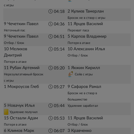
с игры
2 Кулиев Тамерлан
04:18
Бросок не в створ с игры
9 Чечеткин Павел
11 Ярцев Василий
04:36
Неточный пас
Перехват паса
9 Чечеткин Павел
5 Карпов Владимир
04:51
Отбор / блок
Потеря в атаке
10 Мелихов
10 Алексахин Илья
05:14
Дмитрий
Отбор / блок
Потеря в атаке
11 Рубан Артемий
1 Якжин Кирилл
05:20
Нерезультативный бросок
Сейв с игры
с игры
1 Мокроусов Глеб
9 Сафаров Рамал
05:27
Бросок не в створ в
большинстве
5 Новачук Илья
05:44
Удаление заработал
Удаление получил
15 Остаали Адам
11 Ярцев Василий
05:53
Потеря в атаке
Отбор / блок
6 Климов Марк
3 Кравченко
06:07