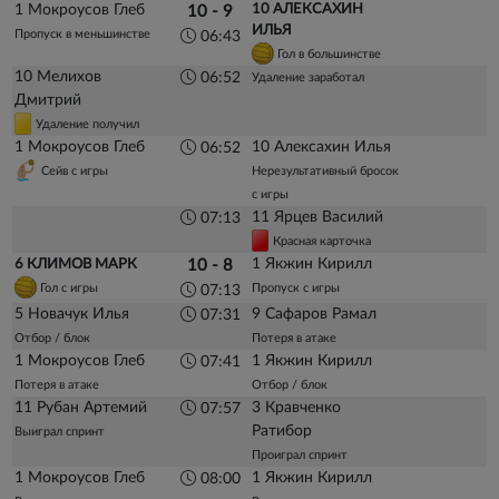
1 Мокроусов Глеб
10 АЛЕКСАХИН
10 - 9
ИЛЬЯ
Пропуск в меньшинстве
06:43
Гол в большинстве
10 Мелихов
06:52
Удаление заработал
Дмитрий
Удаление получил
1 Мокроусов Глеб
10 Алексахин Илья
06:52
Сейв с игры
Нерезультативный бросок
с игры
11 Ярцев Василий
07:13
Красная карточка
1 Якжин Кирилл
6 КЛИМОВ МАРК
10 - 8
Гол с игры
Пропуск с игры
07:13
5 Новачук Илья
9 Сафаров Рамал
07:31
Отбор / блок
Потеря в атаке
1 Мокроусов Глеб
1 Якжин Кирилл
07:41
Потеря в атаке
Отбор / блок
11 Рубан Артемий
3 Кравченко
07:57
Ратибор
Выиграл спринт
Проиграл спринт
1 Мокроусов Глеб
1 Якжин Кирилл
08:00