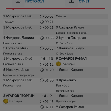
ПРОТОКОЛ
ОТЧЕТ
1 Мокроусов Глеб
00:03
Таймаут
00:21
Таймаут
1 Мокроусов Глеб
9 Сафаров Рамал
00:21
Бросок не в створ с игры
4 Федоров Даниил
2 Кулиев Тамерлан
00:38
Потеря в атаке
Отбор / блок
3 Суханов Иван
7 Халимов Тимур
00:55
Потеря в атаке
Отбор / блок
1 Мокроусов Глеб
14 - 10
9 САФАРОВ РАМАЛ
Пропуск с игры
Гол с игры
01:12
5 Новачук Илья
1 Якжин Кирилл
01:20
Бросок не в створ с игры
1 Мокроусов Глеб
3 Кравченко
01:30
Ратибор
Перехват паса
Неточный пас
1 Якжин Кирилл
2 АГАПОВ ГЕОРГИЙ
14 - 9
Гол с игры
Пропуск с игры
01:48
9 Сафаров Рамал
02:11