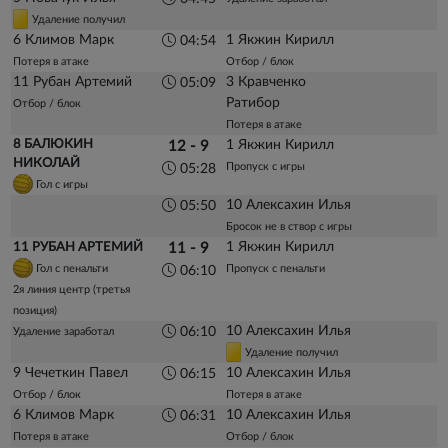
Удаление получил
6 Климов Марк
1 Якжин Кирилл
04:54
Потеря в атаке
Отбор / блок
11 Рубан Артемий
3 Кравченко
05:09
Ратибор
Отбор / блок
Потеря в атаке
8 БАЛЮКИН
1 Якжин Кирилл
12 - 9
НИКОЛАЙ
Пропуск с игры
05:28
Гол с игры
10 Алексахин Илья
05:50
Бросок не в створ с игры
1 Якжин Кирилл
11 РУБАН АРТЕМИЙ
11 - 9
Гол с пенальти
Пропуск с пенальти
06:10
2я линия центр (третья
позиция)
10 Алексахин Илья
06:10
Удаление заработал
Удаление получил
9 Чечеткин Павел
10 Алексахин Илья
06:15
Отбор / блок
Потеря в атаке
6 Климов Марк
10 Алексахин Илья
06:31
Потеря в атаке
Отбор / блок