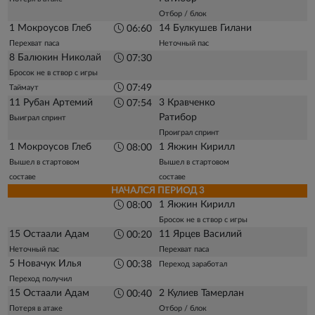
Отбор / блок
1 Мокроусов Глеб
14 Булкушев Гилани
06:60
Перехват паса
Неточный пас
8 Балюкин Николай
07:30
Бросок не в створ с игры
07:49
Таймаут
11 Рубан Артемий
3 Кравченко
07:54
Ратибор
Выиграл спринт
Проиграл спринт
1 Мокроусов Глеб
1 Якжин Кирилл
08:00
Вышел в стартовом
Вышел в стартовом
составе
составе
НАЧАЛСЯ ПЕРИОД 3
1 Якжин Кирилл
08:00
Бросок не в створ с игры
15 Остаали Адам
11 Ярцев Василий
00:20
Неточный пас
Перехват паса
5 Новачук Илья
00:38
Переход заработал
Переход получил
15 Остаали Адам
2 Кулиев Тамерлан
00:40
Потеря в атаке
Отбор / блок