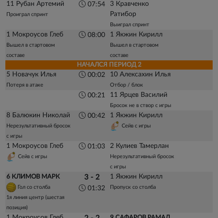
11 Рубан Артемий
3 Кравченко
07:54
Ратибор
Проиграл спринт
Выиграл спринт
1 Мокроусов Глеб
1 Якжин Кирилл
08:00
Вышел в стартовом
Вышел в стартовом
составе
составе
НАЧАЛСЯ ПЕРИОД 2
5 Новачук Илья
10 Алексахин Илья
00:02
Потеря в атаке
Отбор / блок
11 Ярцев Василий
00:21
Бросок не в створ с игры
8 Балюкин Николай
1 Якжин Кирилл
00:42
Нерезультативный бросок
Сейв с игры
с игры
1 Мокроусов Глеб
2 Кулиев Тамерлан
01:03
Сейв с игры
Нерезультативный бросок
с игры
1 Якжин Кирилл
6 КЛИМОВ МАРК
3 - 2
Гол со столба
Пропуск со столба
01:32
1я линия центр (шестая
позиция)
1 Мокроусов Глеб
9 САФАРОВ РАМАЛ