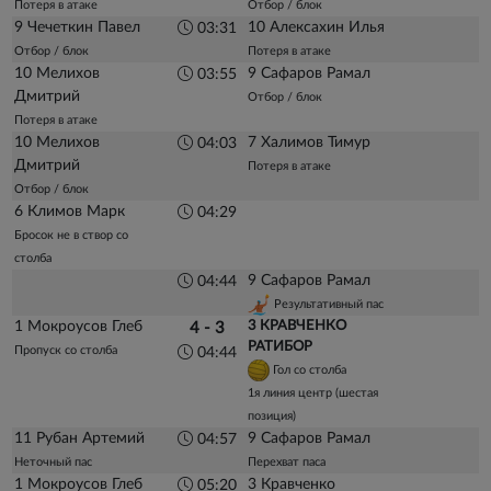
Потеря в атаке
Отбор / блок
9 Чечеткин Павел
10 Алексахин Илья
03:31
Отбор / блок
Потеря в атаке
10 Мелихов
9 Сафаров Рамал
03:55
Дмитрий
Отбор / блок
Потеря в атаке
10 Мелихов
7 Халимов Тимур
04:03
Дмитрий
Потеря в атаке
Отбор / блок
6 Климов Марк
04:29
Бросок не в створ со
столба
9 Сафаров Рамал
04:44
Результативный пас
1 Мокроусов Глеб
3 КРАВЧЕНКО
4 - 3
РАТИБОР
Пропуск со столба
04:44
Гол со столба
1я линия центр (шестая
позиция)
11 Рубан Артемий
9 Сафаров Рамал
04:57
Неточный пас
Перехват паса
1 Мокроусов Глеб
3 Кравченко
05:20