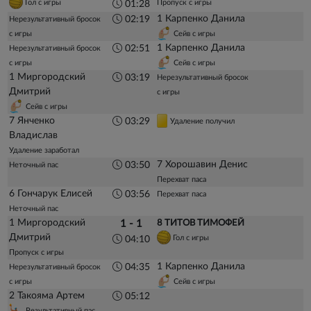
Гол с игры
Пропуск с игры
01:28
1 Карпенко Данила
02:19
Нерезультативный бросок
с игры
Сейв с игры
1 Карпенко Данила
02:51
Нерезультативный бросок
с игры
Сейв с игры
1 Миргородский
03:19
Нерезультативный бросок
Дмитрий
с игры
Сейв с игры
7 Янченко
03:29
Удаление получил
Владислав
Удаление заработал
7 Хорошавин Денис
03:50
Неточный пас
Перехват паса
6 Гончарук Елисей
03:56
Перехват паса
Неточный пас
1 Миргородский
1 - 1
8 ТИТОВ ТИМОФЕЙ
Дмитрий
Гол с игры
04:10
Пропуск с игры
1 Карпенко Данила
04:35
Нерезультативный бросок
с игры
Сейв с игры
2 Такояма Артем
05:12
Результативный пас