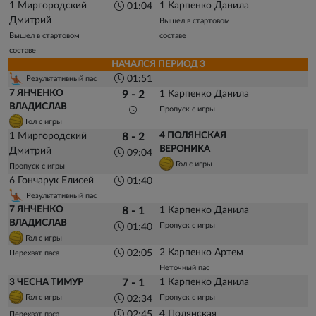
1 Миргородский
1 Карпенко Данила
01:04
Дмитрий
Вышел в стартовом
Вышел в стартовом
составе
составе
НАЧАЛСЯ ПЕРИОД 3
01:51
Результативный пас
7 ЯНЧЕНКО
1 Карпенко Данила
9 - 2
ВЛАДИСЛАВ
Пропуск с игры
Гол с игры
1 Миргородский
4 ПОЛЯНСКАЯ
8 - 2
ВЕРОНИКА
Дмитрий
09:04
Гол с игры
Пропуск с игры
6 Гончарук Елисей
01:40
Результативный пас
7 ЯНЧЕНКО
1 Карпенко Данила
8 - 1
ВЛАДИСЛАВ
Пропуск с игры
01:40
Гол с игры
2 Карпенко Артем
02:05
Перехват паса
Неточный пас
1 Карпенко Данила
3 ЧЕСНА ТИМУР
7 - 1
Гол с игры
Пропуск с игры
02:34
4 Полянская
02:45
Перехват паса