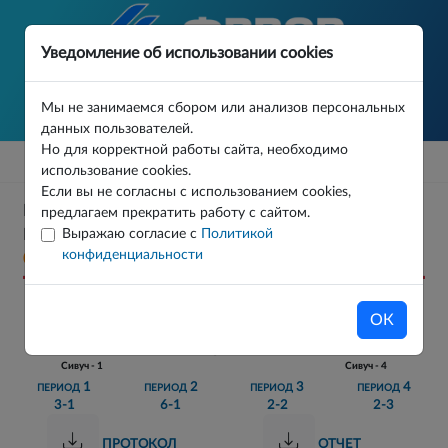
Уведомление об использовании cookies
Мы не занимаемся сбором или анализов персональных
данных пользователей.
Но для корректной работы сайта, необходимо
использование cookies.
Если вы не согласны с использованием cookies,
РЕГИОНАЛЬНЫЕ СОРЕВНОВАНИЯ ПО ВОДНОМУ
предлагаем прекратить работу с сайтом.
Выражаю согласие с
Политикой
ПОЛО СИВУЧИ ФИНАЛ МАТЧ 8
конфиденциальности
03.06.2026
ОК
13 - 7
Сивуч - 1
Сивуч - 4
1
2
3
4
ПЕРИОД
ПЕРИОД
ПЕРИОД
ПЕРИОД
3-1
6-1
2-2
2-3
ПРОТОКОЛ
ОТЧЕТ