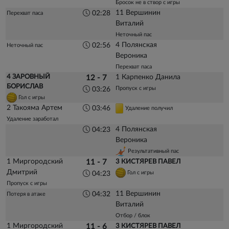
Бросок не в створ с игры
11 Вершинин
02:28
Перехват паса
Виталий
Неточный пас
4 Полянская
02:56
Неточный пас
Вероника
Перехват паса
4 ЗАРОВНЫЙ
1 Карпенко Данила
12 - 7
БОРИСЛАВ
Пропуск с игры
03:26
Гол с игры
2 Такояма Артем
03:46
Удаление получил
Удаление заработал
4 Полянская
04:23
Вероника
Результативный пас
1 Миргородский
11 - 7
3 КИСТЯРЕВ ПАВЕЛ
Дмитрий
Гол с игры
04:23
Пропуск с игры
11 Вершинин
04:32
Потеря в атаке
Виталий
Отбор / блок
1 Миргородский
11 - 6
3 КИСТЯРЕВ ПАВЕЛ