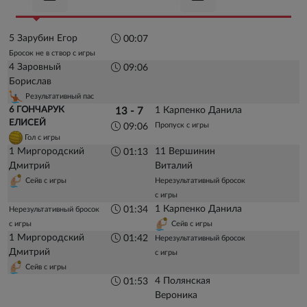
5 Зарубин Егор
00:07
Бросок не в створ с игры
4 Заровный
09:06
Борислав
Результативный пас
6 ГОНЧАРУК
1 Карпенко Данила
13 - 7
ЕЛИСЕЙ
Пропуск с игры
09:06
Гол с игры
1 Миргородский
11 Вершинин
01:13
Дмитрий
Виталий
Сейв с игры
Нерезультативный бросок
с игры
1 Карпенко Данила
01:34
Нерезультативный бросок
с игры
Сейв с игры
1 Миргородский
01:42
Нерезультативный бросок
Дмитрий
с игры
Сейв с игры
4 Полянская
01:53
Вероника