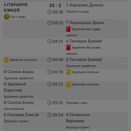
6 ГОНЧАРУК
1 Карпенко Данила
10 - 2
ЕЛИСЕЙ
Пропуск с игры
02:39
Гол с игры
7 Хорошавин Денис
03:55
Удаление без права
замены
6 Гончарук Еремей
04:21
Удаление без права
замены
6 Гончарук Еремей
04:40
Удаление получил
Удаление заработал
8 Снопов Борис
04:55
Удаление получил
Удаление заработал
4 Заровный
05:11
Удаление получил
Борислав
Удаление заработал
8 Снопов Борис
05:31
Перехват паса
Неточный пас
6 Гончарук Елисей
4 Полянская
05:54
Вероника
Проиграл спринт
Выиграл спринт