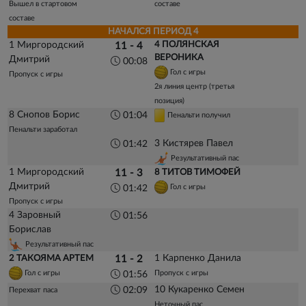
Вышел в стартовом
составе
составе
НАЧАЛСЯ ПЕРИОД 4
1 Миргородский
4 ПОЛЯНСКАЯ
11 - 4
ВЕРОНИКА
Дмитрий
00:08
Гол с игры
Пропуск с игры
2я линия центр (третья
позиция)
8 Снопов Борис
01:04
Пенальти получил
Пенальти заработал
3 Кистярев Павел
01:42
Результативный пас
1 Миргородский
11 - 3
8 ТИТОВ ТИМОФЕЙ
Дмитрий
Гол с игры
01:42
Пропуск с игры
4 Заровный
01:56
Борислав
Результативный пас
1 Карпенко Данила
2 ТАКОЯМА АРТЕМ
11 - 2
Гол с игры
Пропуск с игры
01:56
10 Кукаренко Семен
02:09
Перехват паса
Неточный пас