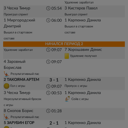
Удаление заработал
3 Чесна Тимур
3 Кистярев Павел
05:54
Проиграл спринт
Выиграл спринт
1 Миргородский
1 Карпенко Данила
06:00
Дмитрий
Вышел в стартовом
Вышел в стартовом
составе
составе
НАЧАЛСЯ ПЕРИОД 2
7 Хорошавин Денис
09:07
Удаление заработал
Удаление получил
4 Заровный
09:07
Борислав
Результативный пас
1 Карпенко Данила
2 ТАКОЯМА АРТЕМ
3 - 1
Гол с игры
Пропуск с игры
09:07
3 Чесна Тимур
1 Карпенко Данила
00:53
Нерезультативный бросок
Сейв с игры
с игры
8 Снопов Борис
01:28
Результативный пас
1 Карпенко Данила
5 ЗАРУБИН ЕГОР
2 - 1