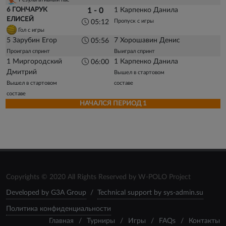
6 ГОНЧАРУК
1 Карпенко Данила
1 - 0
ЕЛИСЕЙ
Пропуск с игры
05:12
Гол с игры
5 Зарубин Егор
7 Хорошавин Денис
05:56
Проиграл спринт
Выиграл спринт
1 Миргородский
1 Карпенко Данила
06:00
Дмитрий
Вышел в стартовом
Вышел в стартовом
составе
составе
НАЧАЛСЯ ПЕРИОД 1
Copyrights © 2020 All Rights Reserved by W-POLO Project
Developed by G3A Group
/
Technical support by sys-admin.su
Политика конфиденциальности
Главная
/
Турниры
/
Игры
/
FAQs
/
Контакты