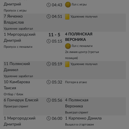
Дмитрий
Гол с игры
04:43
Пропуск с игры
7 Янченко
04:51
Удаление получил
Владислав
Удаление заработал
1 Миргородский
4 ПОЛЯНСКАЯ
11 - 5
ВЕРОНИКА
Дмитрий
05:15
Гол с пенальти
Пропуск с пенальти
2я линия центр (третья
позиция)
11 Полянский
05:19
Удаление получил
Даниил
Удаление заработал
10 Камбарова
05:32
Потеря в атаке
Таисия
Отбор / блок
6 Гончарук Елисей
4 Полянская
05:56
Вероника
Проиграл спринт
Выиграл спринт
1 Миргородский
1 Карпенко Данила
06:00
Дмитрий
Вышел в стартовом