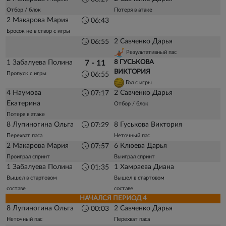
Отбор / блок
Потеря в атаке
2 Макарова Мария
06:43
Бросок не в створ с игры
2 Савченко Дарья
06:55
Результативный пас
1 Забалуева Полина
8 ГУСЬКОВА
7 - 11
ВИКТОРИЯ
Пропуск с игры
06:55
Гол с игры
4 Наумова
2 Савченко Дарья
07:17
Екатерина
Отбор / блок
Потеря в атаке
8 Лупиногина Ольга
8 Гуськова Виктория
07:29
Перехват паса
Неточный пас
2 Макарова Мария
6 Клюева Дарья
07:57
Проиграл спринт
Выиграл спринт
1 Забалуева Полина
1 Хамраева Диана
01:35
Вышел в стартовом
Вышел в стартовом
составе
составе
НАЧАЛСЯ ПЕРИОД 4
8 Лупиногина Ольга
2 Савченко Дарья
00:03
Неточный пас
Перехват паса