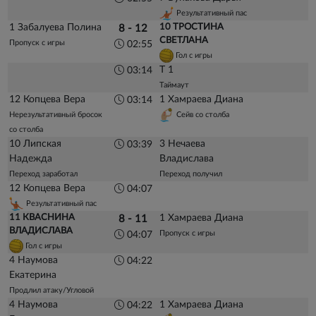
Результативный пас
1 Забалуева Полина
10 ТРОСТИНА
8 - 12
СВЕТЛАНА
Пропуск с игры
02:55
Гол с игры
Т 1
03:14
Таймаут
12 Копцева Вера
1 Хамраева Диана
03:14
Нерезультативный бросок
Сейв со столба
со столба
10 Липская
3 Нечаева
03:39
Надежда
Владислава
Переход заработал
Переход получил
12 Копцева Вера
04:07
Результативный пас
11 КВАСНИНА
1 Хамраева Диана
8 - 11
ВЛАДИСЛАВА
Пропуск с игры
04:07
Гол с игры
4 Наумова
04:22
Екатерина
Продлил атаку/Угловой
4 Наумова
1 Хамраева Диана
04:22