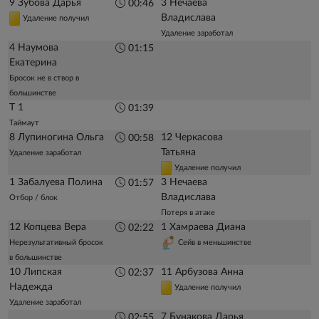
9 Зубова Дарья
3 Нечаева
00:46
Владислава
Удаление получил
Удаление заработал
4 Наумова
01:15
Екатерина
Бросок не в створ в
большинстве
Т 1
01:39
Таймаут
8 Лупиногина Ольга
12 Черкасова
00:58
Татьяна
Удаление заработал
Удаление получил
1 Забалуева Полина
3 Нечаева
01:57
Владислава
Отбор / блок
Потеря в атаке
12 Копцева Вера
1 Хамраева Диана
02:22
Нерезультативный бросок
Сейв в меньшинстве
в большинстве
10 Липская
11 Арбузова Анна
02:37
Надежда
Удаление получил
Удаление заработал
7 Бунакова Дарья
02:55