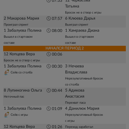
12 Черкасова
07:33
Татьяна
Бросок не в створ с игры
2 Макарова Мария
6 Клюева Дарья
07:57
Проиграл спринт
Выиграл спринт
1 Забалуева Полина
1 Хамраева Диана
08:00
Вышел в стартовом
Вышел в стартовом
составе
составе
НАЧАЛСЯ ПЕРИОД 2
12 Копцева Вера
00:06
Бросок не в створ с игры
1 Забалуева Полина
3 Нечаева
00:30
Владислава
Сейв со столба
Нерезультативный бросок
со столба
8 Лупиногина Ольга
5 Адикова
00:44
Анастасия
Неточный пас
Перехват паса
1 Забалуева Полина
4 Данилюк Мария
01:09
Сейв с игры
Нерезультативный бросок
с игры
12 Копцева Вера
01:26
Переход заработал