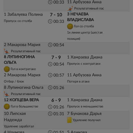
11 Арбузова Анна
00:33
Результативный пас
1 Забалуева Полина
3 НЕЧАЕВА
7 - 10
ВЛАДИСЛАВА
Пропуск со столба
00:33
Гол со столба
1я линия центр (шестая
позиция)
2 Макарова Мария
00:54
Результативный пас
8 ЛУПИНОГИНА
1 Хамраева Диана
7 - 9
ОЛЬГА
Пропуск с контратаки
00:54
Гол в контратаке
2 Макарова Мария
11 Арбузова Анна
00:57
Отбор / блок
Потеря в атаке
8 Лупиногина Ольга
01:26
Результативный пас
1 Хамраева Диана
12 КОПЦЕВА ВЕРА
6 - 9
Гол в большинстве
Пропуск в меньшинстве
01:26
10 Липская
7 Бунакова Дарья
01:31
Надежда
Удаление получил
Удаление заработал
4 Наумова
5 Адикова
01:51