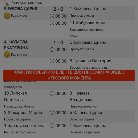
Результативный пас
1 Хамраева Диана
9 ЗУБОВА ДАРЬЯ
2 - 0
Гол с игры
Пропуск с игры
08:00
11 Арбузова Анна
08:00
Завершение времени
атаки
4 НАУМОВА
1 Хамраева Диана
1 - 0
ЕКАТЕРИНА
Пропуск с игры
08:00
Гол с игры
8 Гуськова Виктория
08:00
Бросок не в створ с игры
КЛИК ПО СОБЫТИЮ В ЛЕНТЕ, ДЛЯ ПРОСМОТРА ВИДЕО
8 Лупиногина Ольга
08:00
ИГРОВОГО МОМЕНТА
Бросок не в створ со
свободного
10 Липская
3 Нечаева
08:00
Надежда
Владислава
Переход заработал
Переход получил
2 Макарова Мария
6 Клюева Дарья
08:00
Проиграл спринт
Выиграл спринт
1 Забалуева Полина
1 Хамраева Диана
08:00
Вышел в стартовом
Вышел в стартовом