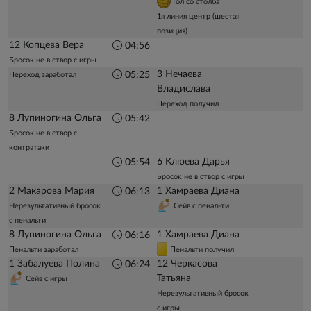
Гол со столба
1я линия центр (шестая
позиция)
12 Копцева Вера
04:56
Бросок не в створ с игры
3 Нечаева
05:25
Переход заработал
Владислава
Переход получил
8 Лупиногина Ольга
05:42
Бросок не в створ с
контратаки
6 Клюева Дарья
05:54
Бросок не в створ с игры
2 Макарова Мария
1 Хамраева Диана
06:13
Нерезультативный бросок
Сейв с пенальти
с пенальти
8 Лупиногина Ольга
1 Хамраева Диана
06:16
Пенальти заработал
Пенальти получил
1 Забалуева Полина
12 Черкасова
06:24
Татьяна
Сейв с игры
Нерезультативный бросок
с игры