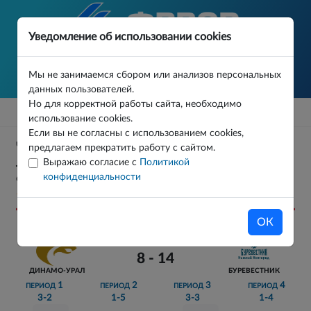
Уведомление об использовании cookies
Мы не занимаемся сбором или анализов персональных
данных пользователей.
Но для корректной работы сайта, необходимо
использование cookies.
Если вы не согласны с использованием cookies,
ЧЕМПИОНАТ ЕВРАЗИЙСКОЙ ВАТЕРПОЛЬНОЙ
предлагаем прекратить работу с сайтом.
Выражаю согласие с
Политикой
ЛИГИ СРЕДИ ЖЕНСКИХ КОМАНД 2025/26
конфиденциальности
ФИНАЛ 1/2 ФИНАЛА МАТЧ 14
16.05.2026
ОК
8 - 14
ДИНАМО-УРАЛ
БУРЕВЕСТНИК
1
2
3
4
ПЕРИОД
ПЕРИОД
ПЕРИОД
ПЕРИОД
3-2
1-5
3-3
1-4