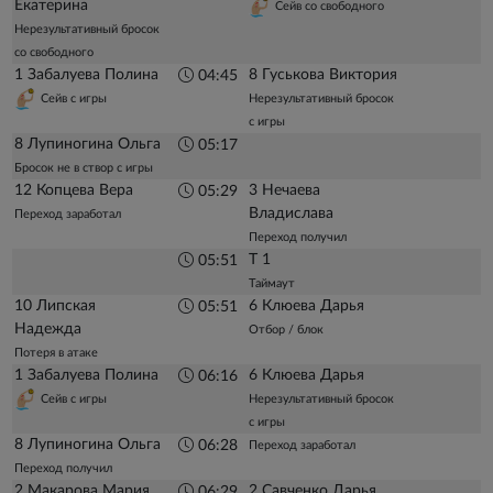
Екатерина
Сейв со свободного
Нерезультативный бросок
со свободного
1 Забалуева Полина
8 Гуськова Виктория
04:45
Сейв с игры
Нерезультативный бросок
с игры
8 Лупиногина Ольга
05:17
Бросок не в створ с игры
12 Копцева Вера
3 Нечаева
05:29
Владислава
Переход заработал
Переход получил
Т 1
05:51
Таймаут
10 Липская
6 Клюева Дарья
05:51
Надежда
Отбор / блок
Потеря в атаке
1 Забалуева Полина
6 Клюева Дарья
06:16
Сейв с игры
Нерезультативный бросок
с игры
8 Лупиногина Ольга
06:28
Переход заработал
Переход получил
2 Макарова Мария
2 Савченко Дарья
06:29