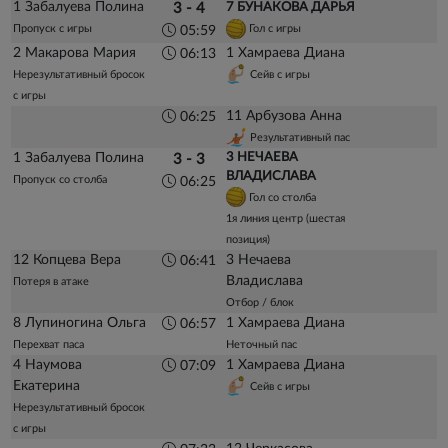
1 Забалуева Полина
3 - 4
7 БУНАКОВА ДАРЬЯ
Пропуск с игры
Гол с игры
05:59
2 Макарова Мария
1 Хамраева Диана
06:13
Нерезультативный бросок
Сейв с игры
с игры
11 Арбузова Анна
06:25
Результативный пас
1 Забалуева Полина
3 НЕЧАЕВА
3 - 3
ВЛАДИСЛАВА
Пропуск со столба
06:25
Гол со столба
1я линия центр (шестая
позиция)
12 Копцева Вера
3 Нечаева
06:41
Владислава
Потеря в атаке
Отбор / блок
8 Лупиногина Ольга
1 Хамраева Диана
06:57
Перехват паса
Неточный пас
4 Наумова
1 Хамраева Диана
07:09
Екатерина
Сейв с игры
Нерезультативный бросок
с игры