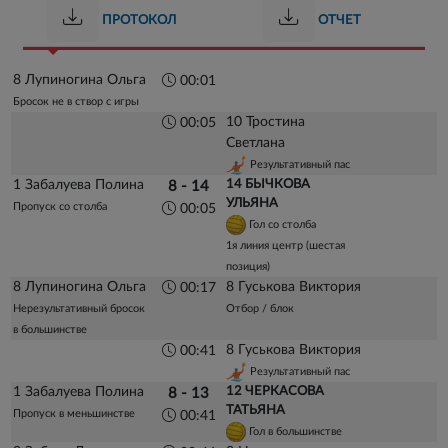
ПРОТОКОЛ
ОТЧЕТ
8 Лупиногина Ольга
00:01
Бросок не в створ с игры
10 Тростина
00:05
Светлана
Результативный пас
1 Забалуева Полина
14 БЫЧКОВА
8 - 14
УЛЬЯНА
Пропуск со столба
00:05
Гол со столба
1я линия центр (шестая
позиция)
8 Лупиногина Ольга
8 Гуськова Виктория
00:17
Нерезультативный бросок
Отбор / блок
в большинстве
8 Гуськова Виктория
00:41
Результативный пас
1 Забалуева Полина
12 ЧЕРКАСОВА
8 - 13
ТАТЬЯНА
Пропуск в меньшинстве
00:41
Гол в большинстве