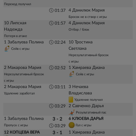
Переход получил
4 Данилюк Мария
01:37
Бросок не в створ с игры
10 Липская
4 Данилюк Мария
01:57
Надежда
Отбор / блок
Потеря в атаке
1 Забалуева Полина
10 Тростина
02:24
Светлана
Сейв с игры
Нерезультативный бросок
с игры
2 Макарова Мария
1 Хамраева Диана
02:52
Нерезультативный бросок
Сейв с игры
с игры
2 Макарова Мария
3 Нечаева
03:11
Владислава
Удаление заработал
Удаление получил
2 Савченко Дарья
03:29
Результативный пас
1 Забалуева Полина
3 - 2
6 КЛЮЕВА ДАРЬЯ
Пропуск с игры
Гол с игры
03:29
1 Хамраева Диана
12 КОПЦЕВА ВЕРА
3 - 1