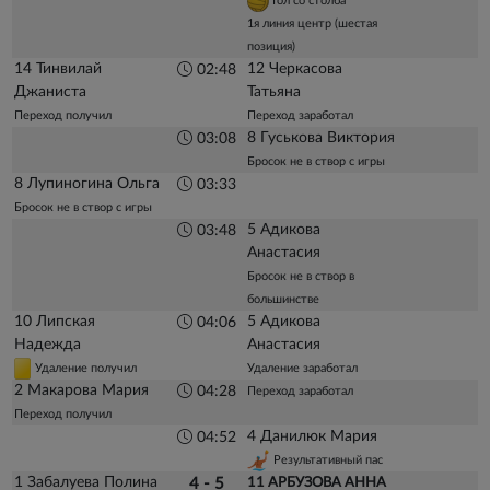
Гол со столба
1я линия центр (шестая
позиция)
14 Тинвилай
12 Черкасова
02:48
Джаниста
Татьяна
Переход получил
Переход заработал
8 Гуськова Виктория
03:08
Бросок не в створ с игры
8 Лупиногина Ольга
03:33
Бросок не в створ с игры
5 Адикова
03:48
Анастасия
Бросок не в створ в
большинстве
10 Липская
5 Адикова
04:06
Надежда
Анастасия
Удаление получил
Удаление заработал
2 Макарова Мария
04:28
Переход заработал
Переход получил
4 Данилюк Мария
04:52
Результативный пас
1 Забалуева Полина
4 - 5
11 АРБУЗОВА АННА