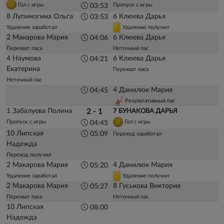
Гол с игры
Пропуск с игры
03:53
8 Лупиногина Ольга
6 Клюева Дарья
03:53
Удаление заработал
Удаление получил
2 Макарова Мария
6 Клюева Дарья
04:06
Перехват паса
Неточный пас
4 Наумова
6 Клюева Дарья
04:21
Екатерина
Перехват паса
Неточный пас
4 Данилюк Мария
04:45
Результативный пас
1 Забалуева Полина
2 - 1
7 БУНАКОВА ДАРЬЯ
Пропуск с игры
Гол с игры
04:45
10 Липская
05:09
Переход заработал
Надежда
Переход получил
2 Макарова Мария
4 Данилюк Мария
05:20
Удаление заработал
Удаление получил
2 Макарова Мария
8 Гуськова Виктория
05:27
Перехват паса
Неточный пас
10 Липская
08:00
Надежда