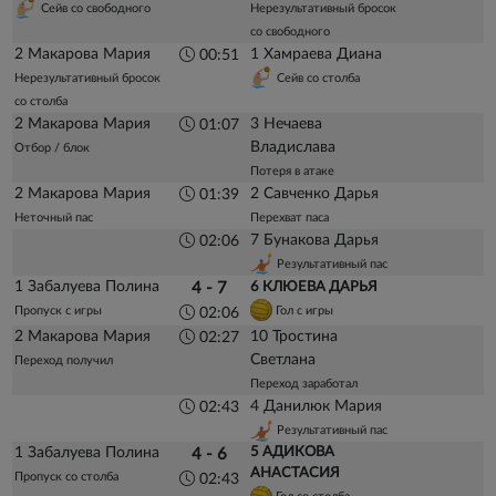
Сейв со свободного
Нерезультативный бросок
со свободного
2 Макарова Мария
1 Хамраева Диана
00:51
Нерезультативный бросок
Сейв со столба
со столба
2 Макарова Мария
3 Нечаева
01:07
Владислава
Отбор / блок
Потеря в атаке
2 Макарова Мария
2 Савченко Дарья
01:39
Неточный пас
Перехват паса
7 Бунакова Дарья
02:06
Результативный пас
1 Забалуева Полина
4 - 7
6 КЛЮЕВА ДАРЬЯ
Пропуск с игры
Гол с игры
02:06
2 Макарова Мария
10 Тростина
02:27
Светлана
Переход получил
Переход заработал
4 Данилюк Мария
02:43
Результативный пас
1 Забалуева Полина
5 АДИКОВА
4 - 6
АНАСТАСИЯ
Пропуск со столба
02:43