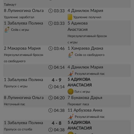
Таймаут
8 Лупиногина Ольга
4 Данилюк Мария
03:33
Удаление заработал
Удаление получил
1 Забалуева Полина
5 Адикова
03:33
Анастасия
Сейв с игры
Нерезультативный бросок
с игры
2 Макарова Мария
1 Хамраева Диана
03:46
Нерезультативный бросок
Сейв со свободного
со свободного
4 Данилюк Мария
04:14
Результативный пас
1 Забалуева Полина
5 АДИКОВА
4 - 9
АНАСТАСИЯ
Пропуск с игры
04:14
Гол с игры
8 Лупиногина Ольга
7 Бунакова Дарья
04:20
Неточный пас
Перехват паса
11 Арбузова Анна
04:38
Результативный пас
1 Забалуева Полина
5 АДИКОВА
4 - 8
АНАСТАСИЯ
Пропуск со столба
04:38