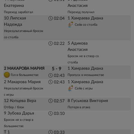
Екатерина
Анастасия
Переход заработал
Переход получил
10 Липская
1 Хамраева Диана
02:04
Надежда
Сейв со столба
Нерезультативный бросок
со столба
5 Адикова
02:22
Анастасия
Бросок не в створ со
столба
1 Хамраева Диана
2 МАКАРОВА МАРИЯ
5 - 9
Гол в большинстве
Пропуск в меньшинстве
02:43
2 Макарова Мария
1 Хамраева Диана
02:43
Нерезультативный бросок
Сейв с игры
с игры
12 Копцева Вера
8 Гуськова Виктория
02:57
Отбор / блок
Потеря в атаке
9 Зубова Дарья
03:10
Бросок не в створ в
большинстве
Т 1
03:33