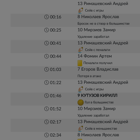
13 Римашевский Андрей
Сейв с игры
8 Николаев Ярослав
00:16
Бросок не в створ в большинстве
10 Мирзиев Замир
00:25
Удаление заработал
13 Римашевский Андрей
00:41
Сейв с пенальти
14 Фомин Артем
00:44
Пенальти получил
7 Егоров Владислав
01:03
Потеря в атаке
13 Римашевский Андрей
01:22
Сейв с игры
9 КУТУЗОВ КИРИЛЛ
01:46
Гол в большинстве
10 Мирзиев Замир
01:52
Удаление заработал
13 Римашевский Андрей
02:17
Сейв в меньшинстве
8 Николаев Ярослав
02:34