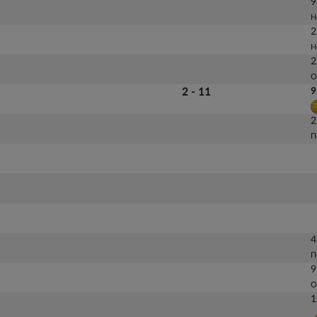
9
Н
2
Н
2
О
2 - 11
9
2
П
4
П
9
О
1