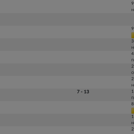
9
Н
9
3
Н
4
П
2
О
2
Н
1
7 - 13
П
8
1
Н
2