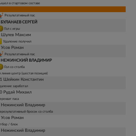
ышел в стартовом составе
Результативный пас
 БУЛАНАЕВ СЕРГЕЙ
Гол с игры
 Шулев Максим
Удаление получил
 Усов Роман
Результативный пас
 НЕЖИНСКИЙ ВЛАДИМИР
Гол со столба
я линия центр (шестая позиция)
1 Шейкин Константин
даление заработал
0 Рудай Михаил
ерехват паса
 Нежинский Владимир
ерезультативный бросок со столба
 Усов Роман
тбор / блок
 Нежинский Владимир