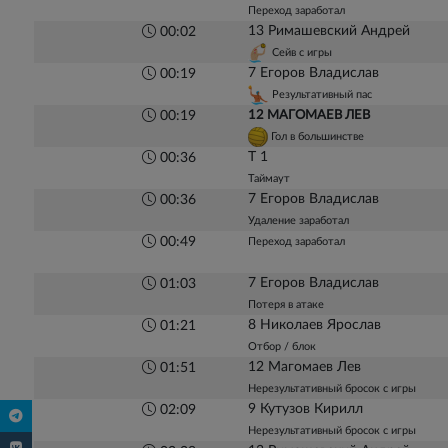
Переход заработал
13 Римашевский Андрей
00:02
Сейв с игры
7 Егоров Владислав
00:19
Результативный пас
12 МАГОМАЕВ ЛЕВ
00:19
Гол в большинстве
Т 1
00:36
Таймаут
7 Егоров Владислав
00:36
Удаление заработал
00:49
Переход заработал
7 Егоров Владислав
01:03
Потеря в атаке
8 Николаев Ярослав
01:21
Отбор / блок
12 Магомаев Лев
01:51
Нерезультативный бросок с игры
9 Кутузов Кирилл
02:09
Нерезультативный бросок с игры