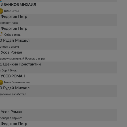
 ИВАНКОВ МИХАИЛ
Гол с игры
 Федотов Петр
ерехват паса
 Федотов Петр
Сейв с игры
0 Рудай Михаил
отеря в атаке
 Усов Роман
ерезультативный бросок с игры
1 Шейкин Константин
тбор / блок
 УСОВ РОМАН
Гол в большинстве
0 Рудай Михаил
даление заработал
 Усов Роман
роиграл спринт
 Федотов Петр