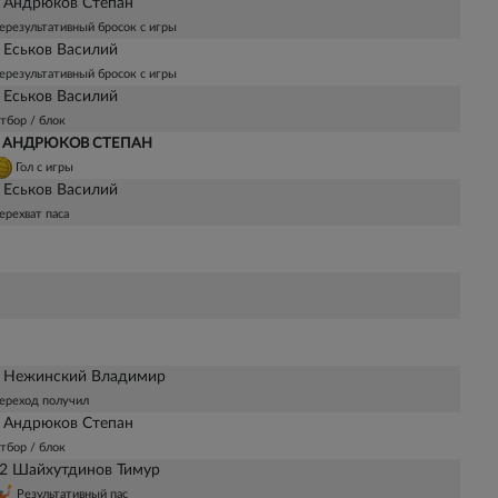
 Андрюков Степан
ерезультативный бросок с игры
 Еськов Василий
ерезультативный бросок с игры
 Еськов Василий
тбор / блок
 АНДРЮКОВ СТЕПАН
Гол с игры
 Еськов Василий
ерехват паса
 Нежинский Владимир
ереход получил
 Андрюков Степан
тбор / блок
2 Шайхутдинов Тимур
Результативный пас