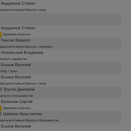
 Андрюков Степан
ерезультативный бросок с игры
 Андрюков Степан
Удаление получил
 Чуксин Кирилл
ерезультативный бросок с пенальти
 Нежинский Владимир
енальти заработал
 Еськов Василий
тбор / блок
 Еськов Василий
ерезультативный бросок с игры
3 Трусов Дмитрий
ропуск в меньшинстве
 Буланаев Сергей
Удаление получил
1 Шейкин Константин
ерезультативный бросок в большинстве
 Еськов Василий