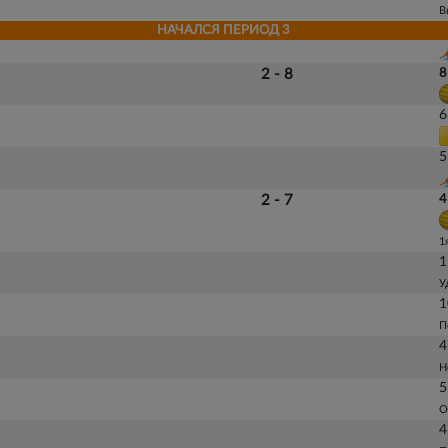
В
НАЧАЛСЯ ПЕРИОД 3
2 - 8
8
6
5
2 - 7
4
1
1
У
1
П
4
Н
5
О
4