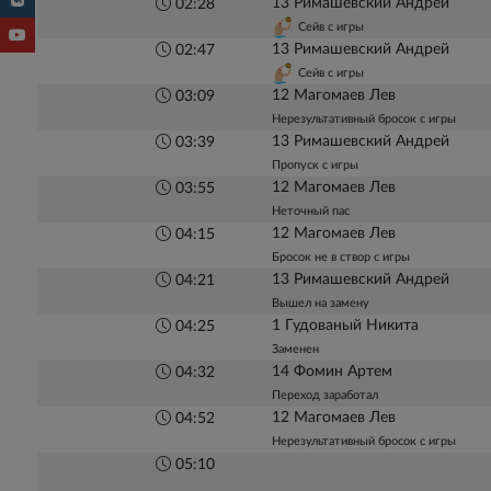
13 Римашевский Андрей
02:28
Сейв с игры
13 Римашевский Андрей
02:47
Сейв с игры
12 Магомаев Лев
03:09
Нерезультативный бросок с игры
13 Римашевский Андрей
03:39
Пропуск с игры
12 Магомаев Лев
03:55
Неточный пас
12 Магомаев Лев
04:15
Бросок не в створ с игры
13 Римашевский Андрей
04:21
Вышел на замену
1 Гудованый Никита
04:25
Заменен
14 Фомин Артем
04:32
Переход заработал
12 Магомаев Лев
04:52
Нерезультативный бросок с игры
05:10