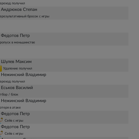
ереход получил
 Андрюков Степан
ерезультативный бросок с игры
 Федотов Петр
ропуск в меньшинстве
 Шулев Максим
Удаление получил
 Нежинский Владимир
ереход получил
 Еськов Василий
тбор / блок
 Нежинский Владимир
отеря в атаке
 Федотов Петр
Сейв с игры
 Федотов Петр
Сейв с игры