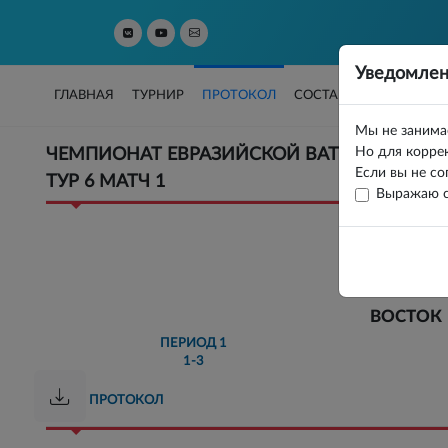
Уведомлен
ГЛАВНАЯ
ТУРНИР
ПРОТОКОЛ
СОСТАВЫ
СТАТИСТИ
Мы не занима
Но для коррек
ЧЕМПИОНАТ ЕВРАЗИЙСКОЙ ВАТЕРПОЛЬНОЙ
Если вы не со
ТУР 6 МАТЧ 1
Выражаю с
ВОСТОК
ПЕРИОД
1
1-3
ПРОТОКОЛ