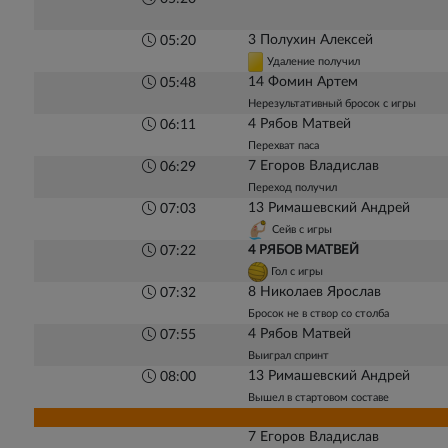
3 Полухин Алексей
05:20
Удаление получил
14 Фомин Артем
05:48
Нерезультативный бросок с игры
4 Рябов Матвей
06:11
Перехват паса
7 Егоров Владислав
06:29
Переход получил
13 Римашевский Андрей
07:03
Сейв с игры
4 РЯБОВ МАТВЕЙ
07:22
Гол с игры
8 Николаев Ярослав
07:32
Бросок не в створ со столба
4 Рябов Матвей
07:55
Выиграл спринт
13 Римашевский Андрей
08:00
Вышел в стартовом составе
7 Егоров Владислав