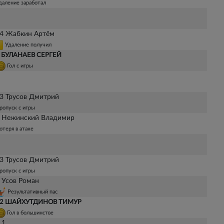
даление заработал
4 Жабкин Артём
Удаление получил
 БУЛАНАЕВ СЕРГЕЙ
Гол с игры
3 Трусов Дмитрий
ропуск с игры
 Нежинский Владимир
отеря в атаке
3 Трусов Дмитрий
ропуск с игры
 Усов Роман
Результативный пас
2 ШАЙХУТДИНОВ ТИМУР
Гол в большинстве
 1