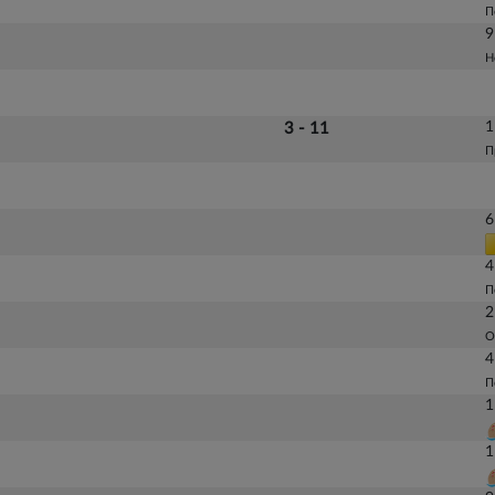
П
9
Н
1
3 - 11
П
6
4
П
2
О
4
П
1
1