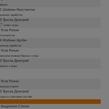
аймаут
1 Шейкин Константин
даление заработал
3 Трусов Дмитрий
Сейв с игры
 Усов Роман
еточный пас
4 Жабкин Артём
ереход заработал
 Усов Роман
ерезультативный бросок с игры
3 Трусов Дмитрий
ропуск с игры
 Усов Роман
роиграл спринт
3 Трусов Дмитрий
ышел в стартовом составе
 Андрюков Степан