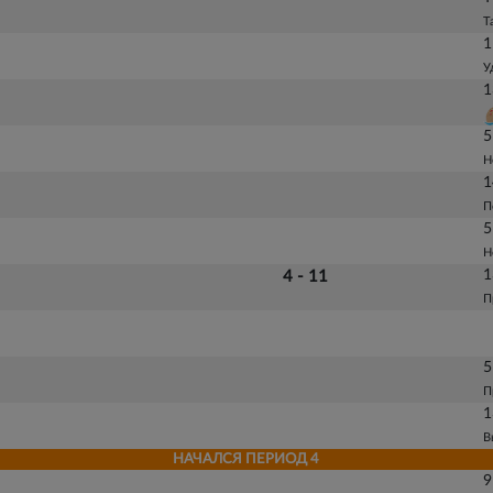
Т
1
У
1
5
Н
1
П
5
Н
1
4 - 11
П
5
П
1
В
НАЧАЛСЯ ПЕРИОД 4
9