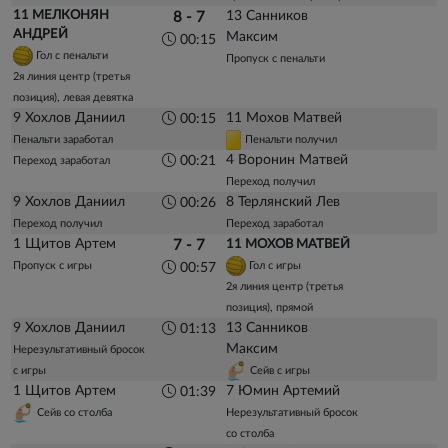
11 МЕЛКОНЯН
13 Санников
8 - 7
АНДРЕЙ
Максим
00:15
Гол с пенальти
Пропуск с пенальти
2я линия центр (третья
позиция), левая девятка
9 Хохлов Даниил
11 Мохов Матвей
00:15
Пенальти заработал
Пенальти получил
4 Воронин Матвей
00:21
Переход заработал
Переход получил
9 Хохлов Даниил
8 Терлянский Лев
00:26
Переход получил
Переход заработал
1 Щитов Артем
7 - 7
11 МОХОВ МАТВЕЙ
Пропуск с игры
Гол с игры
00:57
2я линия центр (третья
позиция), прямой
9 Хохлов Даниил
13 Санников
01:13
Максим
Нерезультативный бросок
с игры
Сейв с игры
1 Щитов Артем
7 Юмин Артемий
01:39
Сейв со столба
Нерезультативный бросок
со столба