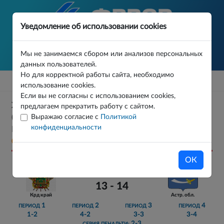
Уведомление об использовании cookies
Мы не занимаемся сбором или анализов персональных
данных пользователей.
Но для корректной работы сайта, необходимо
использование cookies.
Если вы не согласны с использованием cookies,
XIII ЛЕТНЯЯ СПАРТАКИАДА УЧАЩИХСЯ
предлагаем прекратить работу с сайтом.
Выражаю согласие с
Политикой
(ЮНОШЕСКАЯ) РОССИИ 2026 Г. ПО ВОДНОМУ
конфиденциальности
ПОЛО (ЮНОШИ) 5-8 МЕСТА 5-8 МЕСТА МАТЧ 1
05.07.2026
ОК
13 - 14
Крд край
Астр. обл.
1
2
3
4
ПЕРИОД
ПЕРИОД
ПЕРИОД
ПЕРИОД
1-2
4-2
3-3
3-4
2-3