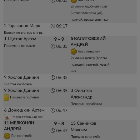
06:05
2я линия удобный край
(четвертая позиция),
прямой, правая девятка
2 Тараканов Марк
06:17
Бросок не в створ с игры
1 Щитов Артем
5 КАЛИТОВСКИЙ
9 - 9
АНДРЕЙ
Пропуск с пенальти
06:35
Гол с пенальти
2я линия центр (третья
позиция), прямой, левый
низ
9 Хохлов Даниил
06:35
Желтая карточка
9 Хохлов Даниил
3 Филатов
06:35
Александр
Пенальти получил
Пенальти заработал
6 Донюшкин Артем
06:47
Результативный пас
11 МЕЛКОНЯН
13 Санников
9 - 8
АНДРЕЙ
Максим
06:47
Гол со столба
Пропуск со столба