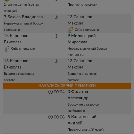
2я линия центр (третья
Пропуск с пенальти
позиция)
7 Бахчев Владислав
13 Санников
Максим
Нерезультативный бросок
с пенальти
Сейв с пенальти
13 Карпенко
9 Миловацкий
Вячеслав
Мирослав
Сейв с пенальти
Нерезультативный бросок
с пенальти
13 Карпенко
13 Санников
Вячеслав
Максим
Вышел в стартовом
Вышел в стартовом
составе
составе
НАЧАЛАСЬ СЕРИЯ ПЕНАЛЬТИ
3 Филатов
00:04
Александр
Бросок не в створ со
свободного
5 Калитовский
00:08
Андрей
Продлил атаку/Угловой