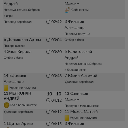
Андрей
Максим
Нерезультативный бросок
Сейв с игры
с игры
3 Филатов
02:49
Переход заработал
Александр
Переход получил
6 Донюшкин Артем
03:04
Отбор / блок
Потеря в атаке
4 Эпов Кирилл
5 Калитовский
03:30
Андрей
Отбор / блок
Нерезультативный бросок
в большинстве
14 Ефимцев
7 Юмин Артемий
03:48
Александр
Удаление заработал
Удаление получил
11 МЕЛКОНЯН
13 Санников
10 - 10
АНДРЕЙ
Максим
04:12
Гол в большинстве
Пропуск в меньшинстве
11 Мохов Матвей
04:12
Удаление заработал
Удаление получил
1 Щитов Артем
3 Филатов
04:15