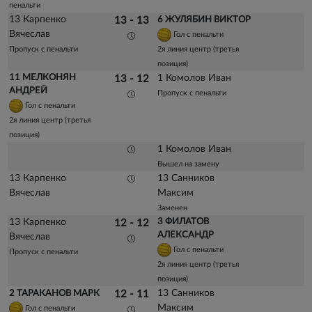
пенальти
13 Карпенко
13 - 13
6 ЖУЛЯБИН ВИКТОР
Вячеслав
Гол с пенальти
Пропуск с пенальти
2я линия центр (третья
позиция)
11 МЕЛКОНЯН
1 Комолов Иван
13 - 12
АНДРЕЙ
Пропуск с пенальти
Гол с пенальти
2я линия центр (третья
позиция)
1 Комолов Иван
Вышел на замену
13 Карпенко
13 Санников
Вячеслав
Максим
Заменен
13 Карпенко
3 ФИЛАТОВ
12 - 12
АЛЕКСАНДР
Вячеслав
Гол с пенальти
Пропуск с пенальти
2я линия центр (третья
позиция)
13 Санников
2 ТАРАКАНОВ МАРК
12 - 11
Максим
Гол с пенальти