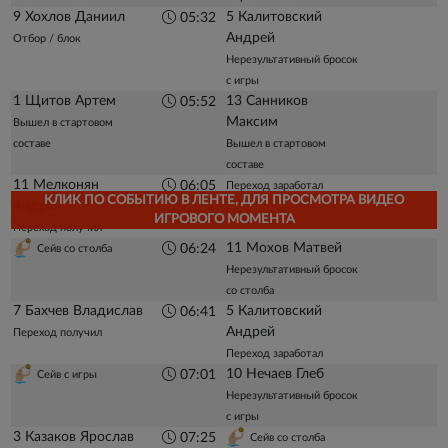
9 Хохлов Даниил
5 Калитовский
05:32
Андрей
Отбор / блок
Нерезультативный бросок
с игры
1 Щитов Артем
13 Санников
05:52
Максим
Вышел в стартовом
составе
Вышел в стартовом
составе
11 Мелконян
06:05
Переход заработал
КЛИК ПО СОБЫТИЮ В ЛЕНТЕ, ДЛЯ ПРОСМОТРА ВИДЕО
Андрей
ИГРОВОГО МОМЕНТА
Переход получил
11 Мохов Матвей
06:24
Сейв со столба
Нерезультативный бросок
со столба
7 Бахчев Владислав
5 Калитовский
06:41
Андрей
Переход получил
Переход заработал
10 Нечаев Глеб
07:01
Сейв с игры
Нерезультативный бросок
с игры
3 Казаков Ярослав
07:25
Сейв со столба