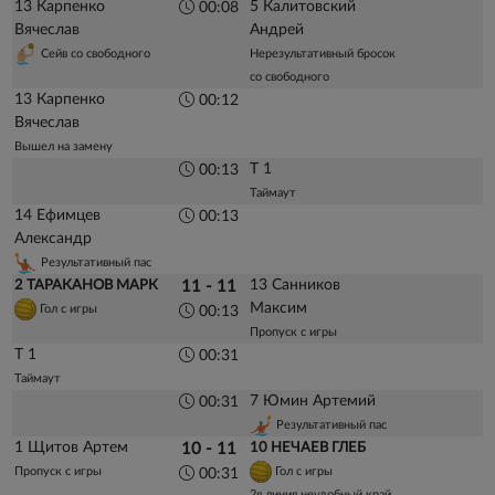
13 Карпенко
5 Калитовский
00:08
Вячеслав
Андрей
Сейв со свободного
Нерезультативный бросок
со свободного
13 Карпенко
00:12
Вячеслав
Вышел на замену
Т 1
00:13
Таймаут
14 Ефимцев
00:13
Александр
Результативный пас
13 Санников
2 ТАРАКАНОВ МАРК
11 - 11
Максим
Гол с игры
00:13
Пропуск с игры
Т 1
00:31
Таймаут
7 Юмин Артемий
00:31
Результативный пас
1 Щитов Артем
10 - 11
10 НЕЧАЕВ ГЛЕБ
Пропуск с игры
Гол с игры
00:31
2я линия неудобный край