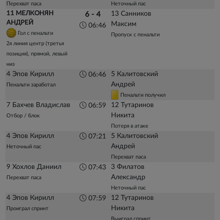
Перехват паса
Неточный пас
11 МЕЛКОНЯН
13 Санников
6 - 4
АНДРЕЙ
Максим
06:46
Гол с пенальти
Пропуск с пенальти
2я линия центр (третья
позиция), прямой, левый
низ
4 Эпов Кирилл
5 Калитовский
06:46
Андрей
Пенальти заработал
Пенальти получил
7 Бахчев Владислав
12 Тутаринов
06:59
Никита
Отбор / блок
Потеря в атаке
4 Эпов Кирилл
5 Калитовский
07:21
Андрей
Неточный пас
Перехват паса
9 Хохлов Даниил
3 Филатов
07:43
Александр
Перехват паса
Неточный пас
4 Эпов Кирилл
12 Тутаринов
07:59
Никита
Проиграл спринт
Выиграл спринт