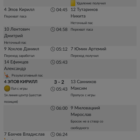
Удаление получил
4 Эпов Кирилл
12 Тутаринов
04:45
Никита
Перехват паса
Неточный пас
10 Лентович
04:58
Перехват паса
Дмитрий
Неточный пас
9 Хохлов Даниил
7 Юмин Артемий
05:12
Переход заработал
Переход получил
14 Ефимцев
05:43
Александр
Результативный пас
13 Санников
4 ЭПОВ КИРИЛЛ
3 - 2
Максим
Гол с игры
05:43
1я линия центр (шестая
Пропуск с игры
позиция)
9 Миловацкий
06:00
Мирослав
Бросок не в створ со
свободного
7 Бахчев Владислав
06:24