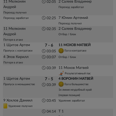
11 Мелконян
2 Салеев Владимир
02:05
Андрей
Переход заработал
Переход получил
7 Юмин Артемий
02:25
Переход заработал
Переход получил
11 Мелконян
2 Салеев Владимир
02:35
Андрей
Отбор / блок
Потеря в атаке
1 Щитов Артем
7 - 6
11 МОХОВ МАТВЕЙ
Пропуск с контратаки
Гол в контратаке
03:05
4 Эпов Кирилл
03:07
Отбор / блок
Потеря в атаке
11 Мохов Матвей
03:39
Результативный пас
1 Щитов Артем
7 - 5
4 ВОРОНИН МАТВЕЙ
Пропуск в меньшинстве
Гол в большинстве
03:39
1я линия неудобный край
(первая позиция)
9 Хохлов Даниил
03:45
Удаление заработал
Удаление получил
Т 1
04:14