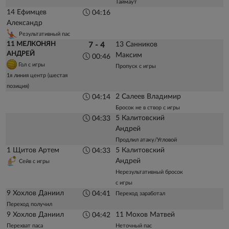
Таймаут
14 Ефимцев
04:16
Александр
Результативный пас
11 МЕЛКОНЯН
13 Санников
7 - 4
АНДРЕЙ
Максим
00:46
Гол с игры
Пропуск с игры
1я линия центр (шестая
позиция)
2 Салеев Владимир
04:14
Бросок не в створ с игры
5 Калитовский
04:33
Андрей
Продлил атаку/Угловой
1 Щитов Артем
5 Калитовский
04:33
Андрей
Сейв с игры
Нерезультативный бросок
с игры
9 Хохлов Даниил
04:41
Переход заработал
Переход получил
9 Хохлов Даниил
11 Мохов Матвей
04:42
Перехват паса
Неточный пас