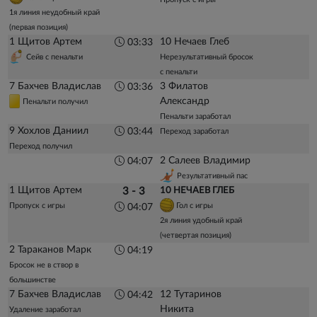
1я линия неудобный край
(первая позиция)
1 Щитов Артем
10 Нечаев Глеб
03:33
Сейв с пенальти
Нерезультативный бросок
с пенальти
7 Бахчев Владислав
3 Филатов
03:36
Александр
Пенальти получил
Пенальти заработал
9 Хохлов Даниил
03:44
Переход заработал
Переход получил
2 Салеев Владимир
04:07
Результативный пас
1 Щитов Артем
3 - 3
10 НЕЧАЕВ ГЛЕБ
Пропуск с игры
Гол с игры
04:07
2я линия удобный край
(четвертая позиция)
2 Тараканов Марк
04:19
Бросок не в створ в
большинстве
7 Бахчев Владислав
12 Тутаринов
04:42
Никита
Удаление заработал