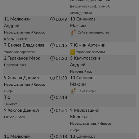
(вторая позиция), прямой,
левая девятка
11 Мелконян
13 Санников
00:49
Андрей
Максим
Нерезультативный бросок
Сейв в меньшинстве
в большинстве
7 Бахчев Владислав
7 Юмин Артемий
01:15
Удаление заработал
Удаление получил
2 Тараканов Марк
5 Калитовский
01:20
Андрей
Перехват паса
Неточный пас
9 Хохлов Даниил
13 Санников
01:33
Максим
Нерезультативный бросок
с игры
Сейв с игры
Т 1
02:18
Таймаут
9 Хохлов Даниил
9 Миловацкий
01:54
Мирослав
Отбор / блок
Нерезультативный бросок
с игры
11 Мелконян
13 Санников
02:18