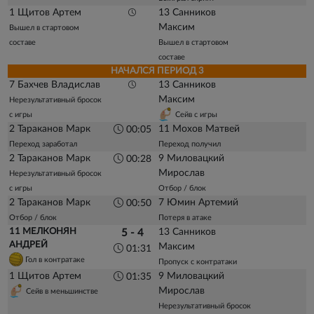
1 Щитов Артем
13 Санников
Максим
Вышел в стартовом
составе
Вышел в стартовом
составе
НАЧАЛСЯ ПЕРИОД 3
7 Бахчев Владислав
13 Санников
Максим
Нерезультативный бросок
с игры
Сейв с игры
2 Тараканов Марк
11 Мохов Матвей
00:05
Переход заработал
Переход получил
2 Тараканов Марк
9 Миловацкий
00:28
Мирослав
Нерезультативный бросок
с игры
Отбор / блок
2 Тараканов Марк
7 Юмин Артемий
00:50
Отбор / блок
Потеря в атаке
11 МЕЛКОНЯН
13 Санников
5 - 4
АНДРЕЙ
Максим
01:31
Гол в контратаке
Пропуск с контратаки
1 Щитов Артем
9 Миловацкий
01:35
Мирослав
Сейв в меньшинстве
Нерезультативный бросок