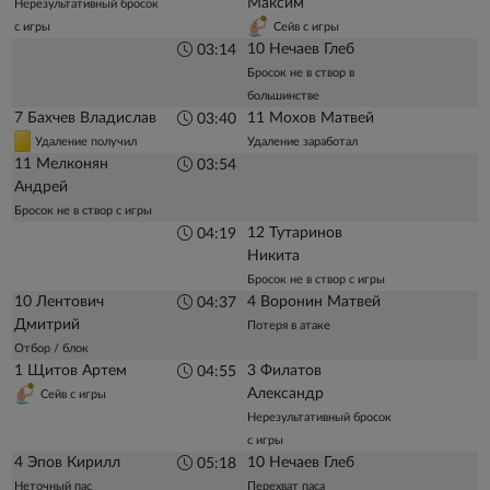
Максим
Нерезультативный бросок
с игры
Сейв с игры
10 Нечаев Глеб
03:14
Бросок не в створ в
большинстве
7 Бахчев Владислав
11 Мохов Матвей
03:40
Удаление получил
Удаление заработал
11 Мелконян
03:54
Андрей
Бросок не в створ с игры
12 Тутаринов
04:19
Никита
Бросок не в створ с игры
10 Лентович
4 Воронин Матвей
04:37
Дмитрий
Потеря в атаке
Отбор / блок
1 Щитов Артем
3 Филатов
04:55
Александр
Сейв с игры
Нерезультативный бросок
с игры
4 Эпов Кирилл
10 Нечаев Глеб
05:18
Неточный пас
Перехват паса