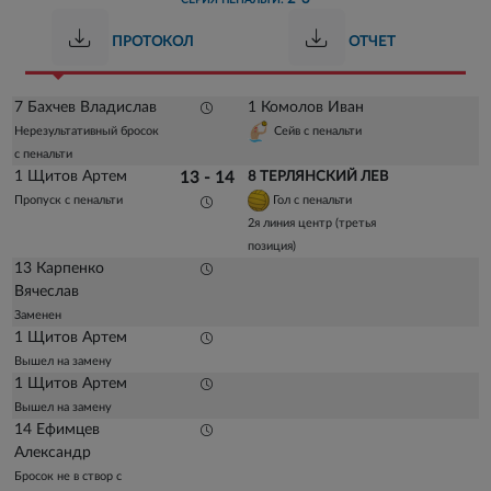
СЕРИЯ ПЕНАЛЬТИ:
ПРОТОКОЛ
ОТЧЕТ
7 Бахчев Владислав
1 Комолов Иван
Нерезультативный бросок
Сейв с пенальти
с пенальти
1 Щитов Артем
13 - 14
8 ТЕРЛЯНСКИЙ ЛЕВ
Пропуск с пенальти
Гол с пенальти
2я линия центр (третья
позиция)
13 Карпенко
Вячеслав
Заменен
1 Щитов Артем
Вышел на замену
1 Щитов Артем
Вышел на замену
14 Ефимцев
Александр
Бросок не в створ с