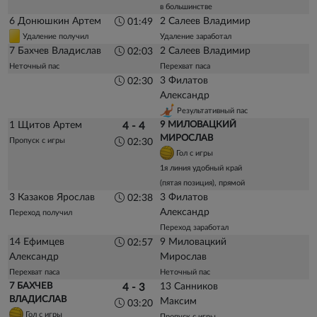
в большинстве
6 Донюшкин Артем
2 Салеев Владимир
01:49
Удаление получил
Удаление заработал
7 Бахчев Владислав
2 Салеев Владимир
02:03
Неточный пас
Перехват паса
3 Филатов
02:30
Александр
Результативный пас
1 Щитов Артем
9 МИЛОВАЦКИЙ
4 - 4
МИРОСЛАВ
Пропуск с игры
02:30
Гол с игры
1я линия удобный край
(пятая позиция), прямой
3 Казаков Ярослав
3 Филатов
02:38
Александр
Переход получил
Переход заработал
14 Ефимцев
9 Миловацкий
02:57
Александр
Мирослав
Перехват паса
Неточный пас
7 БАХЧЕВ
13 Санников
4 - 3
ВЛАДИСЛАВ
Максим
03:20
Гол с игры
Пропуск с игры