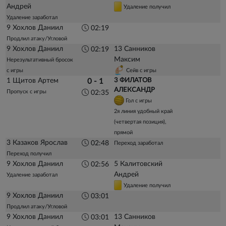
Андрей
Удаление получил
Удаление заработал
9 Хохлов Даниил
02:19
Продлил атаку/Угловой
9 Хохлов Даниил
13 Санников
02:19
Максим
Нерезультативный бросок
с игры
Сейв с игры
1 Щитов Артем
3 ФИЛАТОВ
0 - 1
АЛЕКСАНДР
Пропуск с игры
02:35
Гол с игры
2я линия удобный край
(четвертая позиция),
прямой
3 Казаков Ярослав
02:48
Переход заработал
Переход получил
9 Хохлов Даниил
5 Калитовский
02:56
Андрей
Удаление заработал
Удаление получил
9 Хохлов Даниил
03:01
Продлил атаку/Угловой
9 Хохлов Даниил
13 Санников
03:01