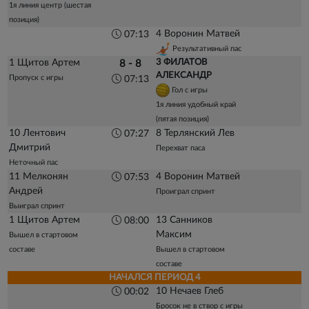
1я линия центр (шестая
позиция)
4 Воронин Матвей
07:13
Результативный пас
1 Щитов Артем
3 ФИЛАТОВ
8 - 8
АЛЕКСАНДР
Пропуск с игры
07:13
Гол с игры
1я линия удобный край
(пятая позиция)
10 Лентович
8 Терлянский Лев
07:27
Дмитрий
Перехват паса
Неточный пас
11 Мелконян
4 Воронин Матвей
07:53
Андрей
Проиграл спринт
Выиграл спринт
1 Щитов Артем
13 Санников
08:00
Максим
Вышел в стартовом
составе
Вышел в стартовом
составе
НАЧАЛСЯ ПЕРИОД 4
10 Нечаев Глеб
00:02
Бросок не в створ с игры