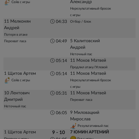
Александр
Сейв с игры
Нерезультативный бросок
с игры
11 Мелконян
04:33
Отбор / блок
Андрей
Потеря в атаке
5 Калитовский
04:49
Перехват паса
Андрей
Неточный пас
11 Мохов Матвей
05:14
Продлил атаку/Угловой
1 Щитов Артем
11 Мохов Матвей
05:14
Сейв с игры
Нерезультативный бросок
с игры
10 Лентович
11 Мохов Матвей
05:31
Дмитрий
Перехват паса
Неточный пас
9 Миловацкий
06:05
Мирослав
Результативный пас
1 Щитов Артем
9 - 10
7 ЮМИН АРТЕМИЙ
Пропуск с игры
Гол с игры