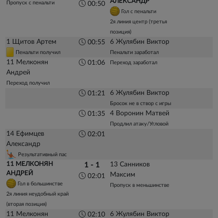
АЛЕКСАНДР
Пропуск с пенальти
00:50
Гол с пенальти
2я линия центр (третья
позиция)
1 Щитов Артем
6 Жулябин Виктор
00:55
Пенальти получил
Пенальти заработал
11 Мелконян
01:06
Переход заработал
Андрей
Переход получил
6 Жулябин Виктор
01:21
Бросок не в створ с игры
4 Воронин Матвей
01:35
Продлил атаку/Угловой
14 Ефимцев
02:01
Александр
Результативный пас
11 МЕЛКОНЯН
13 Санников
1 - 1
АНДРЕЙ
Максим
02:01
Гол в большинстве
Пропуск в меньшинстве
2я линия неудобный край
(вторая позиция)
11 Мелконян
6 Жулябин Виктор
02:10