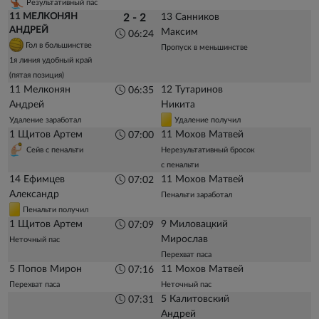
Результативный пас
11 МЕЛКОНЯН
13 Санников
2 - 2
АНДРЕЙ
Максим
06:24
Гол в большинстве
Пропуск в меньшинстве
1я линия удобный край
(пятая позиция)
11 Мелконян
12 Тутаринов
06:35
Андрей
Никита
Удаление заработал
Удаление получил
1 Щитов Артем
11 Мохов Матвей
07:00
Сейв с пенальти
Нерезультативный бросок
с пенальти
14 Ефимцев
11 Мохов Матвей
07:02
Александр
Пенальти заработал
Пенальти получил
1 Щитов Артем
9 Миловацкий
07:09
Мирослав
Неточный пас
Перехват паса
5 Попов Мирон
11 Мохов Матвей
07:16
Перехват паса
Неточный пас
5 Калитовский
07:31
Андрей