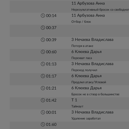
11 Арбузова Анна
Нерезультативный бросок со свободно
11 Арбузова Анна
00:14
Отбор / блок
00:37
3 Нечаева Владислава
00:39
Потеря в атаке
6 Клюева Дарья
00:60
Перехват паса
3 Нечаева Владислава
01:13
Переход получил
6 Клюева Дарья
01:17
Продлил атаку/Угловой
6 Клюева Дарья
01:21
Бросок не в створ в большинстве
Т 1
01:42
Таймаут
3 Нечаева Владислава
00:01
Удаление заработал
01:60