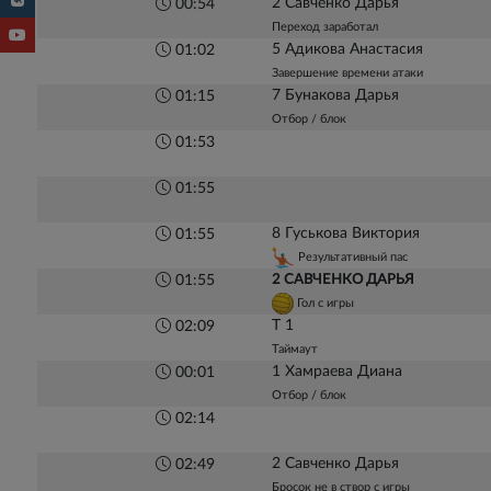
2 Савченко Дарья
00:54
Переход заработал
5 Адикова Анастасия
01:02
Завершение времени атаки
7 Бунакова Дарья
01:15
Отбор / блок
01:53
01:55
8 Гуськова Виктория
01:55
Результативный пас
2 САВЧЕНКО ДАРЬЯ
01:55
Гол с игры
Т 1
02:09
Таймаут
1 Хамраева Диана
00:01
Отбор / блок
02:14
2 Савченко Дарья
02:49
Бросок не в створ с игры