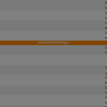
3
У
1
У
1
В
1
В
НАЧАЛСЯ ПЕРИОД 4
1
П
1
1
Б
1
П
1
О