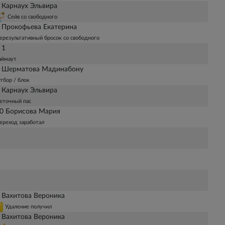
 Карнаух Эльвира
Сейв со свободного
 Прокофьева Екатерина
ерезультативный бросок со свободного
 1
аймаут
 Шерматова Мадинабону
тбор / блок
 Карнаух Эльвира
еточный пас
0 Борисова Мария
ереход заработал
 Вахитова Вероника
Удаление получил
 Вахитова Вероника