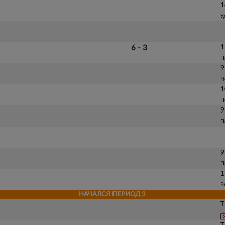
1
У
1
6 - 3
П
9
Н
1
П
9
П
9
П
1
В
НАЧАЛСЯ ПЕРИОД 3
Т