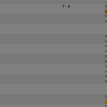
7 - 6
1
9
У
4
Н
4
О
3
Б
1
П
1
Н
1
1