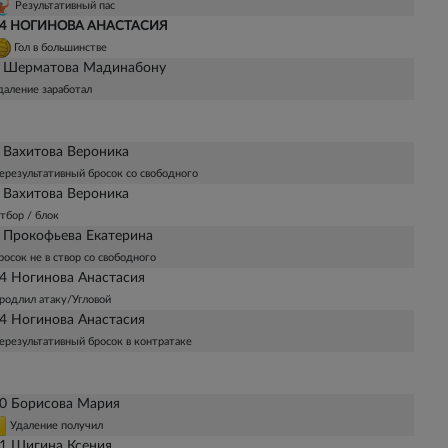
Результативный пас
4 НОГИНОВА АНАСТАСИЯ
Гол в большинстве
 Шерматова Мадинабону
даление заработал
 Вахитова Вероника
ерезультативный бросок со свободного
 Вахитова Вероника
тбор / блок
 Прокофьева Екатерина
росок не в створ со свободного
4 Ногинова Анастасия
родлил атаку/Угловой
4 Ногинова Анастасия
ерезультативный бросок в контратаке
0 Борисова Мария
Удаление получил
1 Шигина Ксения