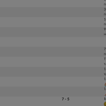
П
3
П
1
П
9
Н
7
П
Т
Т
1
У
1
1
7 - 5
1