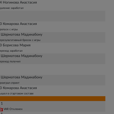
4 Ногинова Анастасия
даление заработал
3 Комарова Анастасия
ропуск с игры
 Шерматова Мадинабону
ерезультативный бросок с игры
0 Борисова Мария
ереход заработал
 Шерматова Мадинабону
ереход получил
 Шерматова Мадинабону
роиграл спринт
3 Комарова Анастасия
ышел в стартовом составе
 1
VAR Отклонен