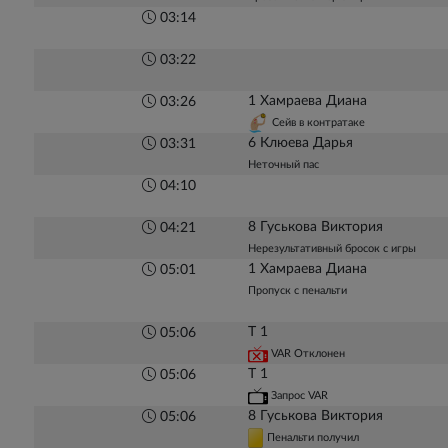
03:14
03:22
1 Хамраева Диана
03:26
Сейв в контратаке
6 Клюева Дарья
03:31
Неточный пас
04:10
8 Гуськова Виктория
04:21
Нерезультативный бросок с игры
1 Хамраева Диана
05:01
Пропуск с пенальти
Т 1
05:06
VAR Отклонен
Т 1
05:06
Запрос VAR
8 Гуськова Виктория
05:06
Пенальти получил