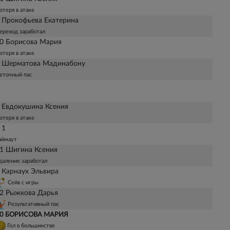
отеря в атаке
 Прокофьева Екатерина
ереход заработал
0 Борисова Мария
отеря в атаке
 Шерматова Мадинабону
еточный пас
 Евдокушина Ксения
отеря в атаке
 1
аймаут
1 Шигина Ксения
даление заработал
 Карнаух Эльвира
Сейв с игры
2 Рыжкова Дарья
Результативный пас
0 БОРИСОВА МАРИЯ
Гол в большинстве