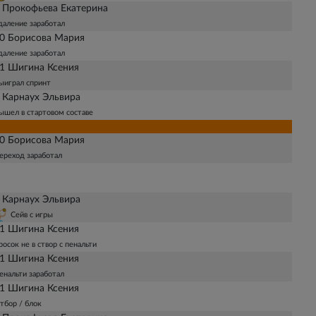
 Прокофьева Екатерина
даление заработал
0 Борисова Мария
даление заработал
1 Шигина Ксения
ыиграл спринт
 Карнаух Эльвира
ышел в стартовом составе
0 Борисова Мария
ереход заработал
 Карнаух Эльвира
Сейв с игры
1 Шигина Ксения
росок не в створ с пенальти
1 Шигина Ксения
енальти заработал
1 Шигина Ксения
тбор / блок