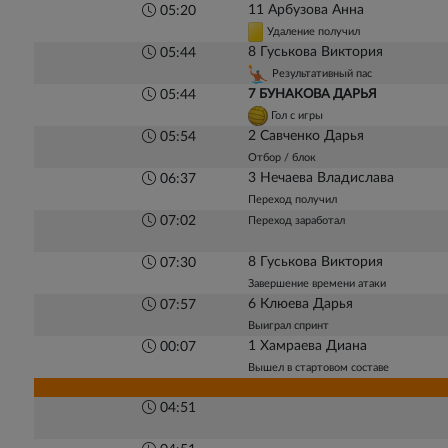
11 Арбузова Анна
05:20
Удаление получил
8 Гуськова Виктория
05:44
Результативный пас
7 БУНАКОВА ДАРЬЯ
05:44
Гол с игры
2 Савченко Дарья
05:54
Отбор / блок
3 Нечаева Владислава
06:37
Переход получил
07:02
Переход заработал
8 Гуськова Виктория
07:30
Завершение времени атаки
6 Клюева Дарья
07:57
Выиграл спринт
1 Хамраева Диана
00:07
Вышел в стартовом составе
04:51