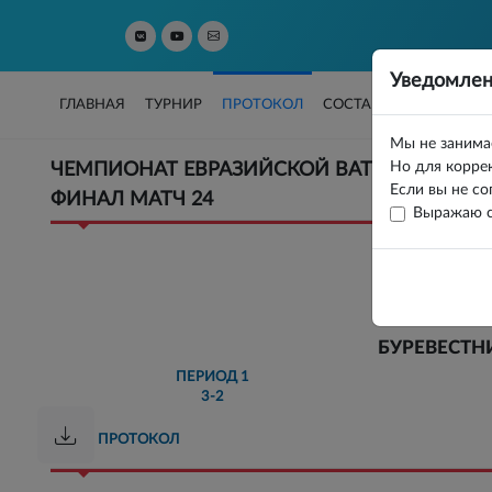
Уведомлен
ГЛАВНАЯ
ТУРНИР
ПРОТОКОЛ
СОСТАВЫ
СТАТИСТИ
Мы не занима
Но для коррек
ЧЕМПИОНАТ ЕВРАЗИЙСКОЙ ВАТЕРПОЛЬНОЙ
Если вы не со
ФИНАЛ МАТЧ 24
Выражаю с
БУРЕВЕСТН
ПЕРИОД
1
3-2
ПРОТОКОЛ