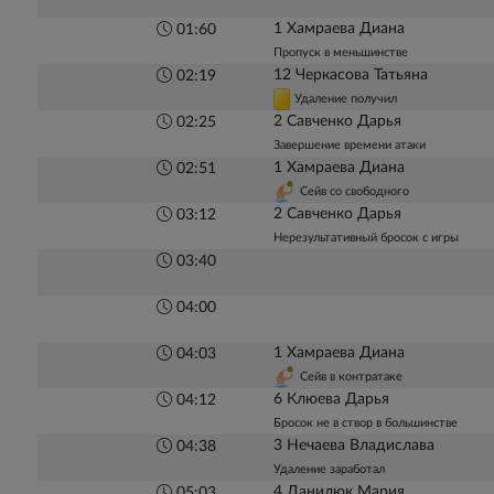
1 Хамраева Диана
01:60
Пропуск в меньшинстве
12 Черкасова Татьяна
02:19
Удаление получил
2 Савченко Дарья
02:25
Завершение времени атаки
1 Хамраева Диана
02:51
Сейв со свободного
2 Савченко Дарья
03:12
Нерезультативный бросок с игры
03:40
04:00
1 Хамраева Диана
04:03
Сейв в контратаке
6 Клюева Дарья
04:12
Бросок не в створ в большинстве
3 Нечаева Владислава
04:38
Удаление заработал
4 Данилюк Мария
05:03