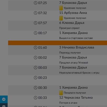
7 Бунакова Дарья
07:25
Удаление получил
11 Арбузова Анна
07:32
Удаление получил
6 Клюева Дарья
07:57
Проиграл спринт
1 Хамраева Диана
00:17
Вышел в стартовом составе
3 Нечаева Владислава
01:60
Переход получил
7 Бунакова Дарья
00:02
Продлил атаку/Угловой
7 Бунакова Дарья
00:03
Нерезультативный бросок с игры
00:23
1 Хамраева Диана
00:30
Пенальти получил
12 Черкасова Татьяна
00:33
Потеря в атаке