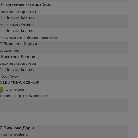
 Шерматова Мадинабону
росок не в створ с игры
1 Шигина Ксения
родлил атаку/Угловой
1 Шигина Ксения
ерезультативный бросок в контратаке
0 Борисова Мария
ерехват паса
 Вахитова Вероника
росок не в створ с игры
1 Шигина Ксения
тбор / блок
1 ШИГИНА КСЕНИЯ
Гол с пенальти
я линия центр (третья позиция)
2 Рыжкова Дарья
енальти заработал