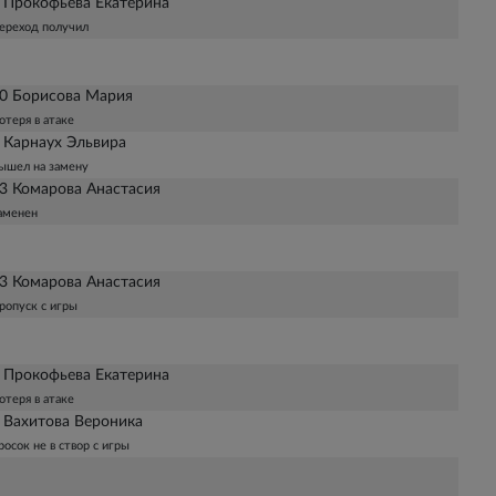
 Прокофьева Екатерина
ереход получил
0 Борисова Мария
отеря в атаке
 Карнаух Эльвира
ышел на замену
3 Комарова Анастасия
аменен
3 Комарова Анастасия
ропуск с игры
 Прокофьева Екатерина
отеря в атаке
 Вахитова Вероника
росок не в створ с игры