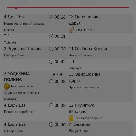
4 Дель Ева
13 Одношовина
00:16
Дарья
Нерезультативный бросок
с игры
Сейв с игры
Т 1
00:31
Таймаут
2 Родькина Полина
11 Олейник Ксения
00:33
Отбор / блок
Потеря в атаке
Т 1
00:42
Таймаут
2 РОДЬКИНА
13 Одношовина
9 - 8
ПОЛИНА
Дарья
00:42
Гол с пенальти
Пропуск с пенальти
2я линия центр (третья
позиция)
4 Дель Ева
12 Пилипчук
00:42
Вероника
Пенальти заработал
Пенальти получил
4 Дель Ева
9 Ковязина
00:46
Радомира
Отбор / блок