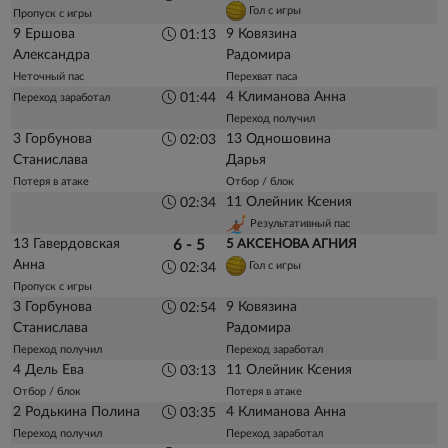
Гол с игры
Пропуск с игры
9 Ершова
9 Ковязина
01:13
Александра
Радомира
Неточный пас
Перехват паса
4 Климанова Анна
01:44
Переход заработал
Переход получил
3 Горбунова
13 Одношовина
02:03
Станислава
Дарья
Потеря в атаке
Отбор / блок
11 Олейник Ксения
02:34
Результативный пас
13 Гавердовская
6 - 5
5 АКСЕНОВА АГНИЯ
Анна
Гол с игры
02:34
Пропуск с игры
3 Горбунова
9 Ковязина
02:54
Станислава
Радомира
Переход получил
Переход заработал
4 Дель Ева
11 Олейник Ксения
03:13
Отбор / блок
Потеря в атаке
2 Родькина Полина
4 Климанова Анна
03:35
Переход получил
Переход заработал