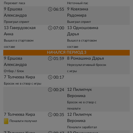
Перехват паса
Неточный пас
9 Ершова
9 Ковязина
06:55
Александра
Радомира
Проиграл спринт
Выиграл спринт
13 Гавердовская
13 Одношовина
07:00
Анна
Дарья
Вышел в стартовом
Вышел в стартовом
составе
составе
НАЧАЛСЯ ПЕРИОД 3
9 Ершова
8 Ромашина Дарья
01:59
Александра
Нерезультативный бросок
Отбор / блок
с игры
7 Толчеева Кира
00:17
Бросок не в створ с игры
12 Пилипчук
00:24
Вероника
Бросок не в створ с
пенальти
7 Толчеева Кира
12 Пилипчук
00:35
Вероника
Пенальти получил
Пенальти заработал