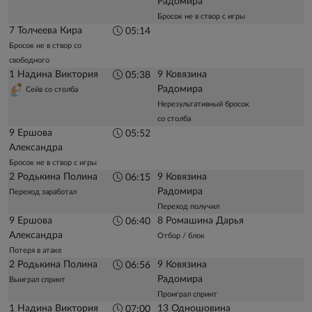
Радомира
Бросок не в створ с игры
7 Толчеева Кира
05:14
Бросок не в створ со
свободного
1 Надина Виктория
9 Ковязина
05:38
Радомира
Сейв со столба
Нерезультативный бросок
со столба
9 Ершова
05:52
Александра
Бросок не в створ с игры
2 Родькина Полина
9 Ковязина
06:15
Радомира
Переход заработал
Переход получил
9 Ершова
8 Ромашина Дарья
06:40
Александра
Отбор / блок
Потеря в атаке
2 Родькина Полина
9 Ковязина
06:56
Радомира
Выиграл спринт
Проиграл спринт
1 Надина Виктория
13 Одношовина
07:00