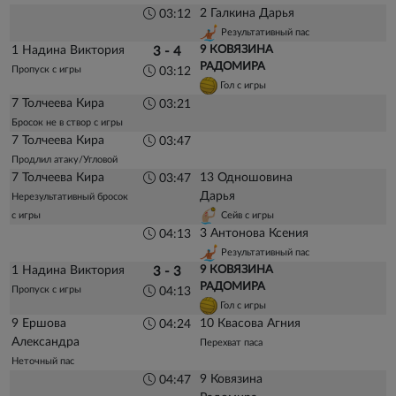
2 Галкина Дарья
03:12
Результативный пас
1 Надина Виктория
9 КОВЯЗИНА
3 - 4
РАДОМИРА
Пропуск с игры
03:12
Гол с игры
7 Толчеева Кира
03:21
Бросок не в створ с игры
7 Толчеева Кира
03:47
Продлил атаку/Угловой
7 Толчеева Кира
13 Одношовина
03:47
Дарья
Нерезультативный бросок
с игры
Сейв с игры
3 Антонова Ксения
04:13
Результативный пас
1 Надина Виктория
9 КОВЯЗИНА
3 - 3
РАДОМИРА
Пропуск с игры
04:13
Гол с игры
9 Ершова
10 Квасова Агния
04:24
Александра
Перехват паса
Неточный пас
9 Ковязина
04:47