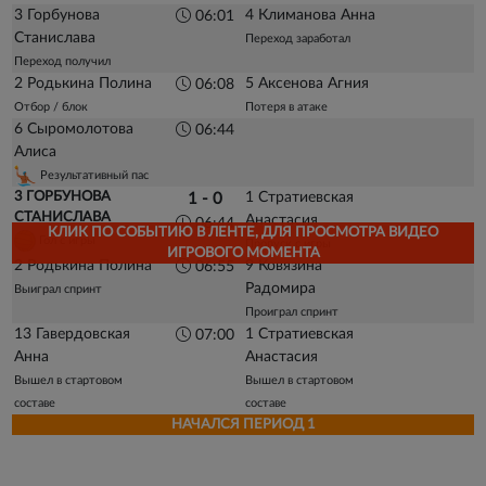
3 Горбунова
4 Климанова Анна
06:01
Станислава
Переход заработал
Переход получил
2 Родькина Полина
5 Аксенова Агния
06:08
Отбор / блок
Потеря в атаке
6 Сыромолотова
06:44
Алиса
Результативный пас
3 ГОРБУНОВА
1 Стратиевская
1 - 0
СТАНИСЛАВА
Анастасия
06:44
КЛИК ПО СОБЫТИЮ В ЛЕНТЕ, ДЛЯ ПРОСМОТРА ВИДЕО
Гол с игры
Пропуск с игры
ИГРОВОГО МОМЕНТА
2 Родькина Полина
9 Ковязина
06:55
Радомира
Выиграл спринт
Проиграл спринт
13 Гавердовская
1 Стратиевская
07:00
Анна
Анастасия
Вышел в стартовом
Вышел в стартовом
составе
составе
НАЧАЛСЯ ПЕРИОД 1