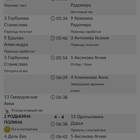
Радомира
Перехват паса
Неточный пас
3 Горбунова
9 Ковязина
05:34
Станислава
Радомира
Переход получил
Переход заработал
9 Ершова
3 Антонова Ксения
05:46
Александра
Переход получил
Переход заработал
3 Горбунова
5 Аксенова Агния
05:54
Станислава
Отбор / блок
Потеря в атаке
4 Климанова Анна
06:09
Завершение времени
атаки
13 Гавердовская
06:38
Анна
Результативный пас
2 РОДЬКИНА
13 Одношовина
4 - 4
ПОЛИНА
Дарья
06:38
Гол в контратаке
Пропуск с контратаки
4 Дель Ева
5 Аксенова Агния
06:42