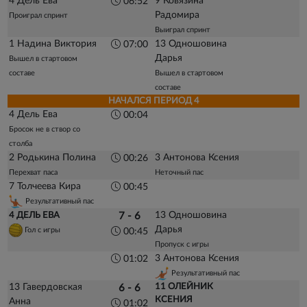
4 Дель Ева
9 Ковязина
06:52
Радомира
Проиграл спринт
Выиграл спринт
1 Надина Виктория
13 Одношовина
07:00
Дарья
Вышел в стартовом
составе
Вышел в стартовом
составе
НАЧАЛСЯ ПЕРИОД 4
4 Дель Ева
00:04
Бросок не в створ со
столба
2 Родькина Полина
3 Антонова Ксения
00:26
Перехват паса
Неточный пас
7 Толчеева Кира
00:45
Результативный пас
13 Одношовина
4 ДЕЛЬ ЕВА
7 - 6
Дарья
Гол с игры
00:45
Пропуск с игры
3 Антонова Ксения
01:02
Результативный пас
13 Гавердовская
11 ОЛЕЙНИК
6 - 6
КСЕНИЯ
Анна
01:02