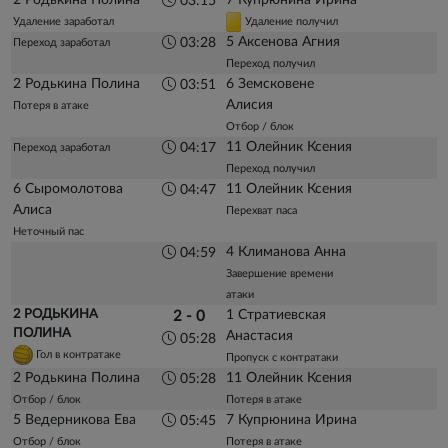
2 Родькина Полина
7 Купрюнина Ирина
03:15
Удаление заработал
Удаление получил
5 Аксенова Агния
03:28
Переход заработал
Переход получил
2 Родькина Полина
6 Земсковене
03:51
Алисия
Потеря в атаке
Отбор / блок
11 Олейник Ксения
04:17
Переход заработал
Переход получил
6 Сыромолотова
11 Олейник Ксения
04:47
Алиса
Перехват паса
Неточный пас
4 Климанова Анна
04:59
Завершение времени
атаки
2 РОДЬКИНА
1 Стратиевская
2 - 0
ПОЛИНА
Анастасия
05:28
Гол в контратаке
Пропуск с контратаки
2 Родькина Полина
11 Олейник Ксения
05:28
Отбор / блок
Потеря в атаке
5 Ведерникова Ева
7 Купрюнина Ирина
05:45
Отбор / блок
Потеря в атаке