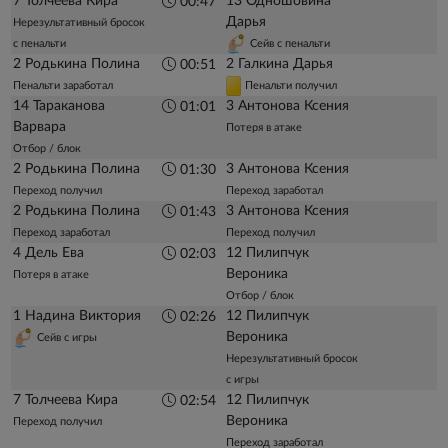
7 Толчеева Кира
13 Одношовина
00:47
Дарья
Нерезультативный бросок
с пенальти
Сейв с пенальти
2 Родькина Полина
2 Галкина Дарья
00:51
Пенальти заработал
Пенальти получил
14 Тараканова
3 Антонова Ксения
01:01
Варвара
Потеря в атаке
Отбор / блок
2 Родькина Полина
3 Антонова Ксения
01:30
Переход получил
Переход заработал
2 Родькина Полина
3 Антонова Ксения
01:43
Переход заработал
Переход получил
4 Дель Ева
12 Пилипчук
02:03
Вероника
Потеря в атаке
Отбор / блок
1 Надина Виктория
12 Пилипчук
02:26
Вероника
Сейв с игры
Нерезультативный бросок
с игры
7 Толчеева Кира
12 Пилипчук
02:54
Вероника
Переход получил
Переход заработал