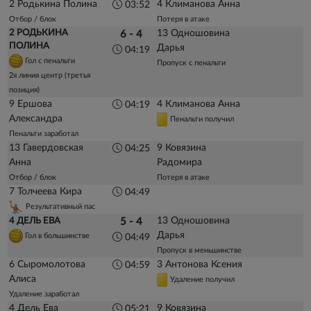
2 Родькина Полина
4 Климанова Анна
03:52
Отбор / блок
Потеря в атаке
2 РОДЬКИНА
13 Одношовина
6 - 4
ПОЛИНА
Дарья
04:19
Гол с пенальти
Пропуск с пенальти
2я линия центр (третья
позиция)
9 Ершова
4 Климанова Анна
04:19
Александра
Пенальти получил
Пенальти заработал
13 Гавердовская
9 Ковязина
04:25
Анна
Радомира
Отбор / блок
Потеря в атаке
7 Толчеева Кира
04:49
Результативный пас
13 Одношовина
4 ДЕЛЬ ЕВА
5 - 4
Дарья
Гол в большинстве
04:49
Пропуск в меньшинстве
6 Сыромолотова
3 Антонова Ксения
04:59
Алиса
Удаление получил
Удаление заработал
4 Дель Ева
9 Ковязина
05:21