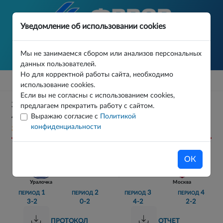
Уведомление об использовании cookies
Мы не занимаемся сбором или анализов персональных
данных пользователей.
Но для корректной работы сайта, необходимо
использование cookies.
Если вы не согласны с использованием cookies,
ЗОЛОТОЙ МЯЧ 2026 (ДЕВ) PLAYOFF ФИНАЛ МАТЧ
предлагаем прекратить работу с сайтом.
Выражаю согласие с
Политикой
4
конфиденциальности
30.05.2026
ОК
9 - 8
Уралочка
Москва
1
2
3
4
ПЕРИОД
ПЕРИОД
ПЕРИОД
ПЕРИОД
3-2
0-2
4-2
2-2
ПРОТОКОЛ
ОТЧЕТ