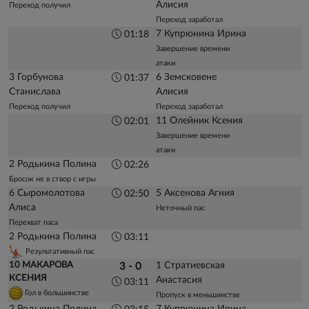
Алисия
Переход получил
Переход заработал
7 Купрюнина Ирина
01:18
Завершение времени
атаки
3 Горбунова
6 Земсковене
01:37
Станислава
Алисия
Переход получил
Переход заработал
11 Олейник Ксения
02:01
Завершение времени
атаки
2 Родькина Полина
02:26
Бросок не в створ с игры
6 Сыромолотова
5 Аксенова Агния
02:50
Алиса
Неточный пас
Перехват паса
2 Родькина Полина
03:11
Результативный пас
10 МАКАРОВА
1 Стратиевская
3 - 0
КСЕНИЯ
Анастасия
03:11
Гол в большинстве
Пропуск в меньшинстве