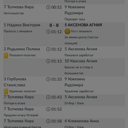
Потеря в атаке
7 Толчеева Кира
9 Ковязина
00:52
Радомира
Неточный пас
Перехват паса
1 Надина Виктория
8 - 8
5 АКСЕНОВА АГНИЯ
Пропуск с пенальти
Гол с пенальти
01:12
2я линия центр (третья
позиция)
2 Родькина Полина
5 Аксенова Агния
01:12
Пенальти получил
Пенальти заработал
10 Квасова Агния
01:13
Бросок не в створ в
большинстве
3 Горбунова
9 Ковязина
01:33
Станислава
Радомира
Удаление получил
Удаление заработал
7 Толчеева Кира
5 Аксенова Агния
01:43
Потеря в атаке
Отбор / блок
7 Толчеева Кира
01:52
Продлил атаку/Угловой
7 Толчеева Кира
4 Климанова Анна
01:58
Нерезультативный бросок
Отбор / блок