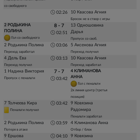
со свободного
10 Квасова Агния
02:26
Бросок не в створ с игры
2 РОДЬКИНА
13 Одношовина
8 - 7
ПОЛИНА
Дарья
02:51
Гол со свободного
Пропуск со своб.
2 Родькина Полина
5 Аксенова Агния
03:06
Переход заработал
Переход получил
4 Дель Ева
10 Квасова Агния
03:13
Переход получил
Переход заработал
1 Надина Виктория
4 КЛИМАНОВА
7 - 7
АННА
Пропуск с пенальти
03:42
Гол с пенальти
2я линия центр (третья
позиция)
7 Толчеева Кира
9 Ковязина
03:42
Радомира
Пенальти получил
Пенальти заработал
2 Родькина Полина
4 Климанова Анна
03:59
Потеря в атаке
Отбор / блок
9 Ершова
9 Ковязина
04:10