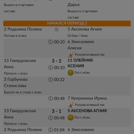
Дарья
Вышел в стартовом
составе
Вышел в стартовом
составе
НАЧАЛСЯ ПЕРИОД 2
2 Родькина Полина
5 Аксенова Агния
Потеря в атаке
Отбор / блок
6 Земсковене
00:10
Алисия
Результативный пас
13 Гавердовская
11 ОЛЕЙНИК
3 - 2
КСЕНИЯ
Анна
00:10
Гол с игры
Пропуск с игры
3 Горбунова
00:22
Станислава
Бросок не в створ с игры
7 Купрюнина Ирина
00:48
Результативный пас
13 Гавердовская
3 - 1
5 АКСЕНОВА АГНИЯ
Анна
Гол с игры
00:48
Пропуск с игры
2 Родькина Полина
6 Земсковене
01:04