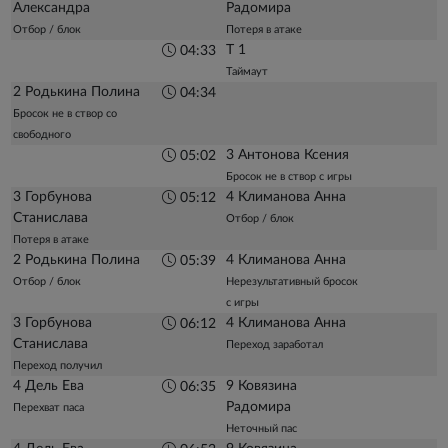
Александра
Радомира
Отбор / блок
Потеря в атаке
Т 1
04:33
Таймаут
2 Родькина Полина
04:34
Бросок не в створ со
свободного
3 Антонова Ксения
05:02
Бросок не в створ с игры
3 Горбунова
4 Климанова Анна
05:12
Станислава
Отбор / блок
Потеря в атаке
2 Родькина Полина
4 Климанова Анна
05:39
Отбор / блок
Нерезультативный бросок
с игры
3 Горбунова
4 Климанова Анна
06:12
Станислава
Переход заработал
Переход получил
4 Дель Ева
9 Ковязина
06:35
Радомира
Перехват паса
Неточный пас