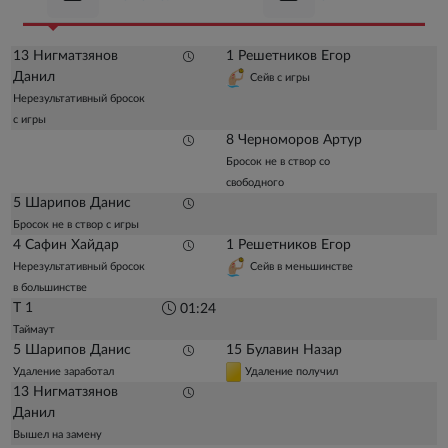
13 Нигматзянов
1 Решетников Егор
Данил
Сейв с игры
Нерезультативный бросок
с игры
8 Черноморов Артур
Бросок не в створ со
свободного
5 Шарипов Данис
Бросок не в створ с игры
4 Сафин Хайдар
1 Решетников Егор
Нерезультативный бросок
Сейв в меньшинстве
в большинстве
Т 1
01:24
Таймаут
5 Шарипов Данис
15 Булавин Назар
Удаление заработал
Удаление получил
13 Нигматзянов
Данил
Вышел на замену