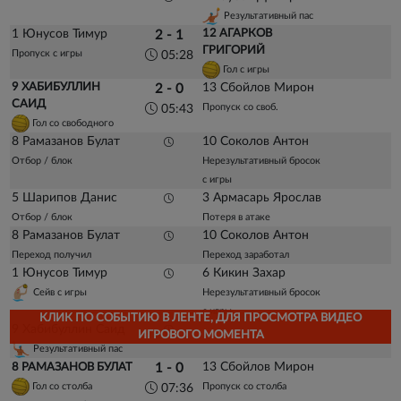
Результативный пас
1 Юнусов Тимур
12 АГАРКОВ
2 - 1
ГРИГОРИЙ
Пропуск с игры
05:28
Гол с игры
9 ХАБИБУЛЛИН
13 Сбойлов Мирон
2 - 0
САИД
Пропуск со своб.
05:43
Гол со свободного
8 Рамазанов Булат
10 Соколов Антон
Отбор / блок
Нерезультативный бросок
с игры
5 Шарипов Данис
3 Армасарь Ярослав
Отбор / блок
Потеря в атаке
8 Рамазанов Булат
10 Соколов Антон
Переход получил
Переход заработал
1 Юнусов Тимур
6 Кикин Захар
Сейв с игры
Нерезультативный бросок
с игры
КЛИК ПО СОБЫТИЮ В ЛЕНТЕ, ДЛЯ ПРОСМОТРА ВИДЕО
9 Хабибуллин Саид
ИГРОВОГО МОМЕНТА
Результативный пас
13 Сбойлов Мирон
8 РАМАЗАНОВ БУЛАТ
1 - 0
Гол со столба
Пропуск со столба
07:36