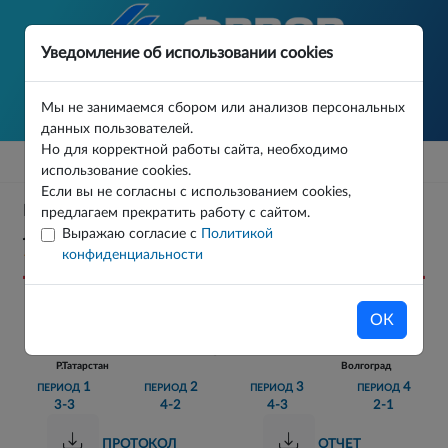
Уведомление об использовании cookies
Мы не занимаемся сбором или анализов персональных
данных пользователей.
Но для корректной работы сайта, необходимо
использование cookies.
Если вы не согласны с использованием cookies,
ПЕРВЕНСТВО РОССИИ СРЕДИ ЮНОШЕЙ ДО 17
предлагаем прекратить работу с сайтом.
Выражаю согласие с
Политикой
ЛЕТ (2010-2012 Г.Р.) PLAYOFF 1/2 ФИНАЛА МАТЧ 6
конфиденциальности
15.05.2026
ОК
13 - 9
Р.Татарстан
Волгоград
1
2
3
4
ПЕРИОД
ПЕРИОД
ПЕРИОД
ПЕРИОД
3-3
4-2
4-3
2-1
ПРОТОКОЛ
ОТЧЕТ