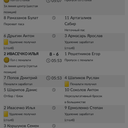
Гол со столба
Пропуск со столба
05:07
1я линия центр (шестая
позиция)
8 Рамазанов Булат
11 Артагалиев
Сабир
Перехват паса
Неточный пас
6 Дрыгин Антон
3 Армасарь Ярослав
Удаление получил
Удаление заработал
(столб)
(столб)
1 Решетников Егор
2 ИВАСЕЧКО ИЛЬЯ
8 - 6
Гол с пенальти
Пропуск с пенальти
05:53
2я линия центр (третья
позиция)
7 Попов Дмитрий
4 Шапиков Руслан
05:53
Пенальти заработал
Пенальти получил
5 Шарипов Данис
10 Соколов Антон
Отбор / блок
Нерезультативный бросок
в большинстве
2 Ивасечко Илья
9 Ермоленко Степан
Удаление получил
Удаление заработал
(столб)
(столб)
3 Коршунов Семен