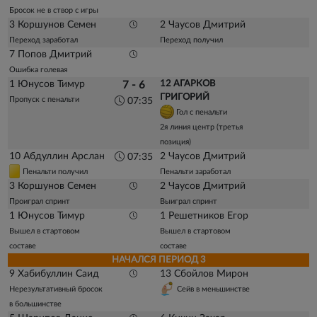
Бросок не в створ с игры
3 Коршунов Семен
2 Чаусов Дмитрий
Переход заработал
Переход получил
7 Попов Дмитрий
Ошибка голевая
1 Юнусов Тимур
12 АГАРКОВ
7 - 6
ГРИГОРИЙ
Пропуск с пенальти
07:35
Гол с пенальти
2я линия центр (третья
позиция)
10 Абдуллин Арслан
2 Чаусов Дмитрий
07:35
Пенальти получил
Пенальти заработал
3 Коршунов Семен
2 Чаусов Дмитрий
Проиграл спринт
Выиграл спринт
1 Юнусов Тимур
1 Решетников Егор
Вышел в стартовом
Вышел в стартовом
составе
составе
НАЧАЛСЯ ПЕРИОД 3
9 Хабибуллин Саид
13 Сбойлов Мирон
Нерезультативный бросок
Сейв в меньшинстве
в большинстве