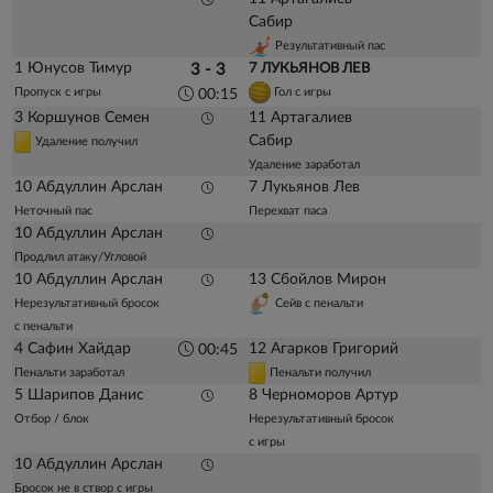
Сабир
Результативный пас
1 Юнусов Тимур
3 - 3
7 ЛУКЬЯНОВ ЛЕВ
Пропуск с игры
Гол с игры
00:15
3 Коршунов Семен
11 Артагалиев
Сабир
Удаление получил
Удаление заработал
10 Абдуллин Арслан
7 Лукьянов Лев
Неточный пас
Перехват паса
10 Абдуллин Арслан
Продлил атаку/Угловой
10 Абдуллин Арслан
13 Сбойлов Мирон
Нерезультативный бросок
Сейв с пенальти
с пенальти
4 Сафин Хайдар
12 Агарков Григорий
00:45
Пенальти заработал
Пенальти получил
5 Шарипов Данис
8 Черноморов Артур
Отбор / блок
Нерезультативный бросок
с игры
10 Абдуллин Арслан
Бросок не в створ с игры