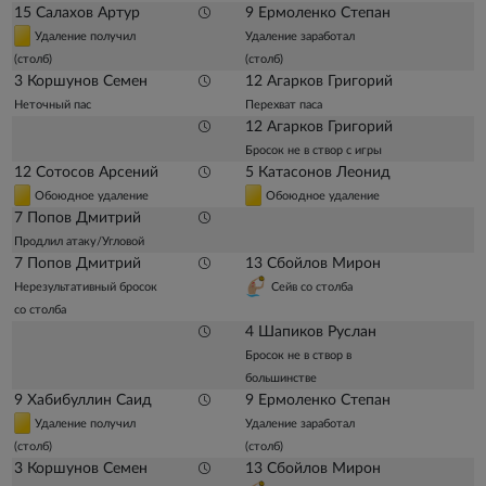
15 Салахов Артур
9 Ермоленко Степан
Удаление получил
Удаление заработал
(столб)
(столб)
3 Коршунов Семен
12 Агарков Григорий
Неточный пас
Перехват паса
12 Агарков Григорий
Бросок не в створ с игры
12 Сотосов Арсений
5 Катасонов Леонид
Обоюдное удаление
Обоюдное удаление
7 Попов Дмитрий
Продлил атаку/Угловой
7 Попов Дмитрий
13 Сбойлов Мирон
Нерезультативный бросок
Сейв со столба
со столба
4 Шапиков Руслан
Бросок не в створ в
большинстве
9 Хабибуллин Саид
9 Ермоленко Степан
Удаление получил
Удаление заработал
(столб)
(столб)
3 Коршунов Семен
13 Сбойлов Мирон