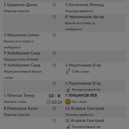
5 Шарипов Данис
5 Катасонов Леонид
Переход получил
Переход заработал
8 Черноморов Артур
Бросок не в створ со
свободного
3 Коршунов Семен
Бросок не в створ со
свободного
9 Хабибуллин Саид
Продлил атаку/Угловой
9 Хабибуллин Саид
1 Решетников Егор
Нерезультативный бросок
Сейв с игры
с игры
1 Решетников Егор
Результативный пас
1 Юнусов Тимур
10 - 8
7 ЛУКЬЯНОВ ЛЕВ
Пропуск с игры
Гол с игры
03:24
8 Рамазанов Булат
12 Агарков Григорий
Переход получил
Переход заработал
12 Агарков Григорий
Результативный пас