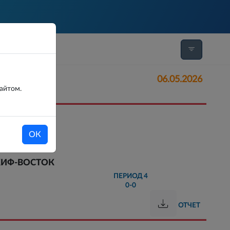
 1/4
06.05.2026
сайтом.
ОК
КИФ-ВОСТОК
ПЕРИОД
4
0-0
ОТЧЕТ