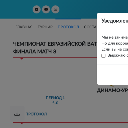
Уведомлен
ГЛАВНАЯ
ТУРНИР
ПРОТОКОЛ
СОСТАВЫ
СТАТИСТИ
Мы не занима
Но для коррек
ЧЕМПИОНАТ ЕВРАЗИЙСКОЙ ВАТЕРПОЛЬНОЙ 
Если вы не со
ФИНАЛА МАТЧ 8
Выражаю с
ДИНАМО-У
ПЕРИОД
1
5-0
ПРОТОКОЛ