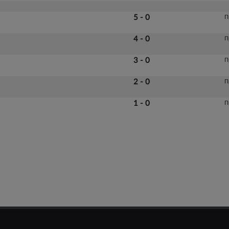
5 - 0
П
4 - 0
П
3 - 0
П
2 - 0
П
1 - 0
П