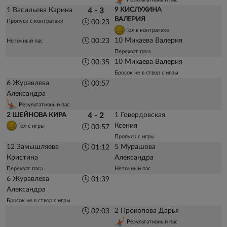
1 Васильева Карина
9 КИСЛУХИНА
4 - 3
ВАЛЕРИЯ
Пропуск с контратаки
00:23
Гол в контратаке
10 Микаева Валерия
00:23
Неточный пас
Перехват паса
10 Микаева Валерия
00:35
Бросок не в створ с игры
6 Журавлева
00:57
Александра
Результативный пас
1 Говердовская
2 ШЕЙНОВА КИРА
4 - 2
Ксения
Гол с игры
00:57
Пропуск с игры
12 Замышляева
5 Мурашова
01:12
Кристина
Александра
Перехват паса
Неточный пас
6 Журавлева
01:39
Александра
Бросок не в створ с игры
2 Прокопова Дарья
02:03
Результативный пас