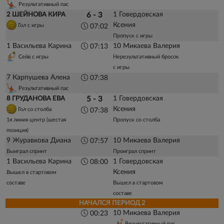
Результативный пас
1 Говердовская
2 ШЕЙНОВА КИРА
6 - 3
Ксения
Гол с игры
07:02
Пропуск с игры
1 Васильева Карина
10 Микаева Валерия
07:13
Сейв с игры
Нерезультативный бросок
с игры
7 Карпушева Алена
07:38
Результативный пас
1 Говердовская
8 ГРУДАНОВА ЕВА
5 - 3
Ксения
Гол со столба
07:38
1я линия центр (шестая
Пропуск со столба
позиция)
9 Журавкова Диана
10 Микаева Валерия
07:57
Выиграл спринт
Проиграл спринт
1 Васильева Карина
1 Говердовская
08:00
Ксения
Вышел в стартовом
составе
Вышел в стартовом
составе
НАЧАЛСЯ ПЕРИОД 2
10 Микаева Валерия
00:23
Результативный пас