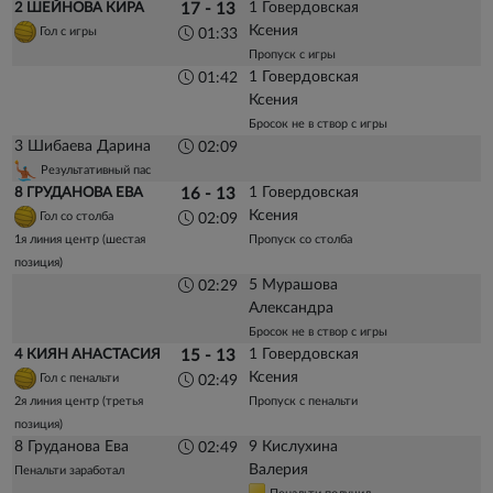
1 Говердовская
2 ШЕЙНОВА КИРА
17 - 13
Ксения
Гол с игры
01:33
Пропуск с игры
1 Говердовская
01:42
Ксения
Бросок не в створ с игры
3 Шибаева Дарина
02:09
Результативный пас
1 Говердовская
8 ГРУДАНОВА ЕВА
16 - 13
Ксения
Гол со столба
02:09
1я линия центр (шестая
Пропуск со столба
позиция)
5 Мурашова
02:29
Александра
Бросок не в створ с игры
1 Говердовская
4 КИЯН АНАСТАСИЯ
15 - 13
Ксения
Гол с пенальти
02:49
2я линия центр (третья
Пропуск с пенальти
позиция)
8 Груданова Ева
9 Кислухина
02:49
Валерия
Пенальти заработал