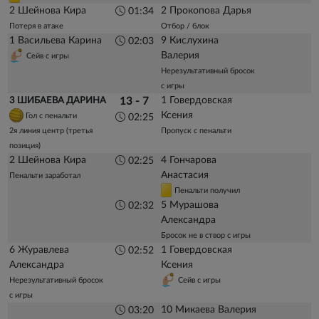
2 Шейнова Кира
2 Прокопова Дарья
01:34
Потеря в атаке
Отбор / блок
1 Васильева Карина
9 Кислухина
02:03
Валерия
Сейв с игры
Нерезультативный бросок
с игры
1 Говердовская
3 ШИБАЕВА ДАРИНА
13 - 7
Ксения
Гол с пенальти
02:25
2я линия центр (третья
Пропуск с пенальти
позиция)
2 Шейнова Кира
4 Гончарова
02:25
Анастасия
Пенальти заработал
Пенальти получил
5 Мурашова
02:32
Александра
Бросок не в створ с игры
6 Журавлева
1 Говердовская
02:52
Александра
Ксения
Нерезультативный бросок
Сейв с игры
с игры
10 Микаева Валерия
03:20