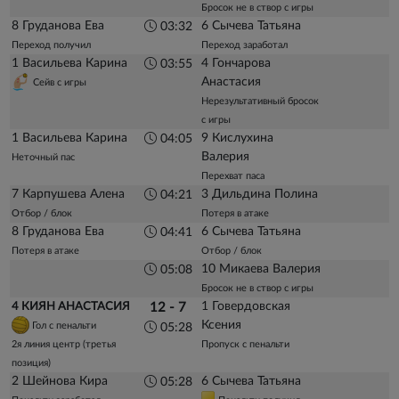
Бросок не в створ с игры
8 Груданова Ева
6 Сычева Татьяна
03:32
Переход получил
Переход заработал
1 Васильева Карина
4 Гончарова
03:55
Анастасия
Сейв с игры
Нерезультативный бросок
с игры
1 Васильева Карина
9 Кислухина
04:05
Валерия
Неточный пас
Перехват паса
7 Карпушева Алена
3 Дильдина Полина
04:21
Отбор / блок
Потеря в атаке
8 Груданова Ева
6 Сычева Татьяна
04:41
Потеря в атаке
Отбор / блок
10 Микаева Валерия
05:08
Бросок не в створ с игры
1 Говердовская
4 КИЯН АНАСТАСИЯ
12 - 7
Ксения
Гол с пенальти
05:28
2я линия центр (третья
Пропуск с пенальти
позиция)
2 Шейнова Кира
6 Сычева Татьяна
05:28