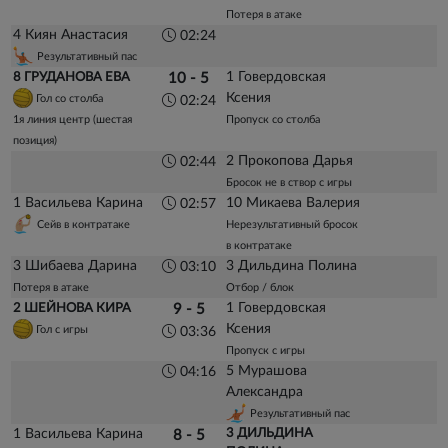
Потеря в атаке
4 Киян Анастасия
02:24
Результативный пас
1 Говердовская
8 ГРУДАНОВА ЕВА
10 - 5
Ксения
Гол со столба
02:24
1я линия центр (шестая
Пропуск со столба
позиция)
2 Прокопова Дарья
02:44
Бросок не в створ с игры
1 Васильева Карина
10 Микаева Валерия
02:57
Сейв в контратаке
Нерезультативный бросок
в контратаке
3 Шибаева Дарина
3 Дильдина Полина
03:10
Потеря в атаке
Отбор / блок
1 Говердовская
2 ШЕЙНОВА КИРА
9 - 5
Ксения
Гол с игры
03:36
Пропуск с игры
5 Мурашова
04:16
Александра
Результативный пас
1 Васильева Карина
3 ДИЛЬДИНА
8 - 5