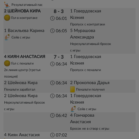
Результативный пас
1 Говердовская
2 ШЕЙНОВА КИРА
8 - 3
Ксения
Гол в контратаке
06:01
Пропуск с контратаки
1 Васильева Карина
5 Мурашова
06:05
Александра
Сейв с игры
Нерезультативный бросок
с игры
1 Говердовская
4 КИЯН АНАСТАСИЯ
7 - 3
Ксения
Гол с пенальти
06:34
2я линия центр (третья
Пропуск с пенальти
позиция)
2 Шейнова Кира
2 Прокопова Дарья
06:34
Пенальти заработал
Пенальти получил
2 Шейнова Кира
1 Говердовская
06:34
Ксения
Нерезультативный бросок
с игры
Сейв с игры
4 Гончарова
06:42
Анастасия
Бросок не в створ с игры
4 Киян Анастасия
07:02