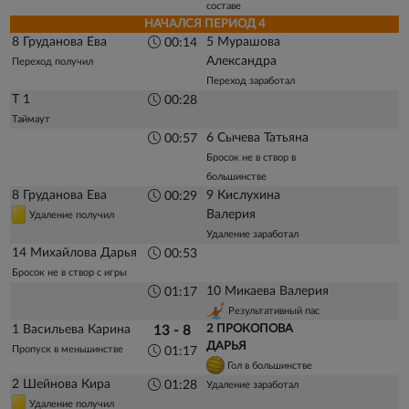
составе
НАЧАЛСЯ ПЕРИОД 4
8 Груданова Ева
5 Мурашова
00:14
Александра
Переход получил
Переход заработал
Т 1
00:28
Таймаут
6 Сычева Татьяна
00:57
Бросок не в створ в
большинстве
8 Груданова Ева
9 Кислухина
00:29
Валерия
Удаление получил
Удаление заработал
14 Михайлова Дарья
00:53
Бросок не в створ с игры
10 Микаева Валерия
01:17
Результативный пас
1 Васильева Карина
2 ПРОКОПОВА
13 - 8
ДАРЬЯ
Пропуск в меньшинстве
01:17
Гол в большинстве
2 Шейнова Кира
01:28
Удаление заработал
Удаление получил