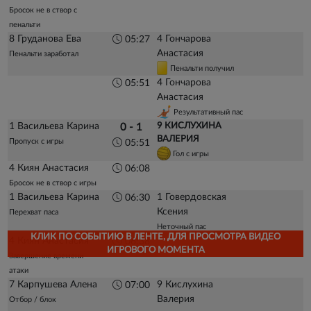
Бросок не в створ с
пенальти
8 Груданова Ева
4 Гончарова
05:27
Анастасия
Пенальти заработал
Пенальти получил
4 Гончарова
05:51
Анастасия
Результативный пас
1 Васильева Карина
9 КИСЛУХИНА
0 - 1
ВАЛЕРИЯ
Пропуск с игры
05:51
Гол с игры
4 Киян Анастасия
06:08
Бросок не в створ с игры
1 Васильева Карина
1 Говердовская
06:30
Ксения
Перехват паса
Неточный пас
КЛИК ПО СОБЫТИЮ В ЛЕНТЕ, ДЛЯ ПРОСМОТРА ВИДЕО
4 Киян Анастасия
06:38
ИГРОВОГО МОМЕНТА
Завершение времени
атаки
7 Карпушева Алена
9 Кислухина
07:00
Валерия
Отбор / блок