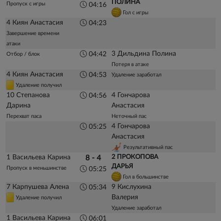
ПОЛИНА
Пропуск с игры
04:16
Гол с игры
4 Киян Анастасия
04:23
Завершение времени
атаки
3 Дильдина Полина
04:42
Отбор / блок
Потеря в атаке
4 Киян Анастасия
04:53
Удаление заработал
Удаление получил
10 Степанова
4 Гончарова
04:56
Дарина
Анастасия
Перехват паса
Неточный пас
4 Гончарова
05:25
Анастасия
Результативный пас
1 Васильева Карина
2 ПРОКОПОВА
8 - 4
ДАРЬЯ
Пропуск в меньшинстве
05:25
Гол в большинстве
7 Карпушева Алена
9 Кислухина
05:34
Валерия
Удаление получил
Удаление заработал
1 Васильева Карина
06:01