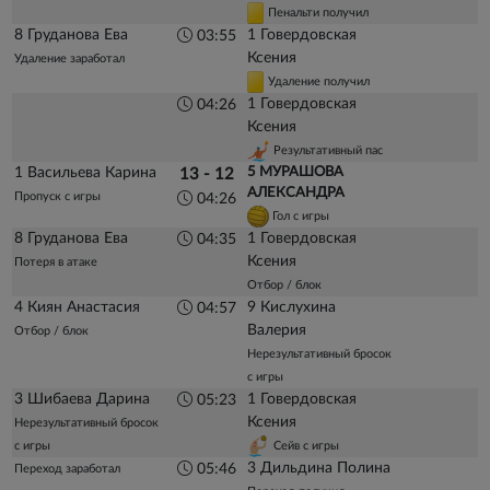
Пенальти получил
8 Груданова Ева
1 Говердовская
03:55
Ксения
Удаление заработал
Удаление получил
1 Говердовская
04:26
Ксения
Результативный пас
1 Васильева Карина
5 МУРАШОВА
13 - 12
АЛЕКСАНДРА
Пропуск с игры
04:26
Гол с игры
8 Груданова Ева
1 Говердовская
04:35
Ксения
Потеря в атаке
Отбор / блок
4 Киян Анастасия
9 Кислухина
04:57
Валерия
Отбор / блок
Нерезультативный бросок
с игры
3 Шибаева Дарина
1 Говердовская
05:23
Ксения
Нерезультативный бросок
с игры
Сейв с игры
3 Дильдина Полина
05:46
Переход заработал