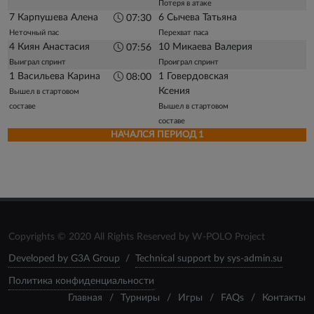
Потеря в атаке
7 Карпушева Алена
6 Сычева Татьяна
07:30
Неточный пас
Перехват паса
4 Киян Анастасия
10 Микаева Валерия
07:56
Выиграл спринт
Проиграл спринт
1 Васильева Карина
1 Говердовская
08:00
Ксения
Вышел в стартовом
составе
Вышел в стартовом
составе
НАЧАЛСЯ ПЕРИОД 1
Copyrights © 2020 All Rights Reserved by W-POLO Project
Developed by G3A Group
/
Technical support by sys-admin.su
Политика конфиденциальности
Главная
/
Турниры
/
Игры
/
FAQs
/
Контакты