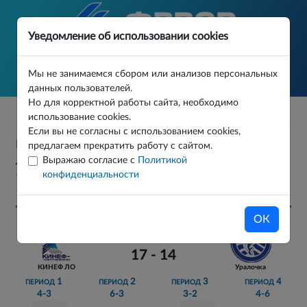
Уведомление об использовании cookies
Мы не занимаемся сбором или анализов персональных
данных пользователей.
Но для корректной работы сайта, необходимо
использование cookies.
Если вы не согласны с использованием cookies,
ПЕРВЕНСТВО РОССИИ СРЕДИ ДЕВУШЕК ДО 17
предлагаем прекратить работу с сайтом.
Выражаю согласие с
Политикой
ЛЕТ (2010-2012 Г.Р.) ОСНОВНОЙ ЭТАП ТУР 0 МАТЧ
конфиденциальности
1
15.10.2025
ОК
17 - 14
КИНЕФ ЛО
Уралочка
1
2
3
4
ПЕРИОД
ПЕРИОД
ПЕРИОД
ПЕРИОД
4-3
6-3
3-2
4-6