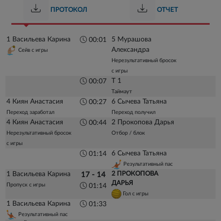
ПРОТОКОЛ
ОТЧЕТ
1 Васильева Карина
5 Мурашова
00:01
Александра
Сейв с игры
Нерезультативный бросок
с игры
Т 1
00:07
Таймаут
4 Киян Анастасия
6 Сычева Татьяна
00:27
Переход заработал
Переход получил
4 Киян Анастасия
2 Прокопова Дарья
00:44
Нерезультативный бросок
Отбор / блок
с игры
6 Сычева Татьяна
01:14
Результативный пас
1 Васильева Карина
2 ПРОКОПОВА
17 - 14
ДАРЬЯ
Пропуск с игры
01:14
Гол с игры
1 Васильева Карина
01:33
Результативный пас