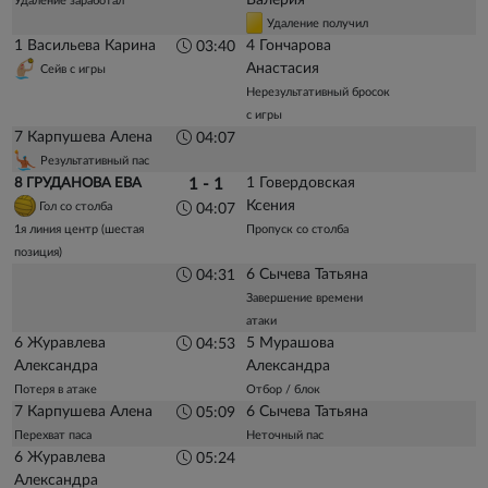
Удаление заработал
Удаление получил
1 Васильева Карина
4 Гончарова
03:40
Анастасия
Сейв с игры
Нерезультативный бросок
с игры
7 Карпушева Алена
04:07
Результативный пас
1 Говердовская
8 ГРУДАНОВА ЕВА
1 - 1
Ксения
Гол со столба
04:07
1я линия центр (шестая
Пропуск со столба
позиция)
6 Сычева Татьяна
04:31
Завершение времени
атаки
6 Журавлева
5 Мурашова
04:53
Александра
Александра
Потеря в атаке
Отбор / блок
7 Карпушева Алена
6 Сычева Татьяна
05:09
Перехват паса
Неточный пас
6 Журавлева
05:24
Александра