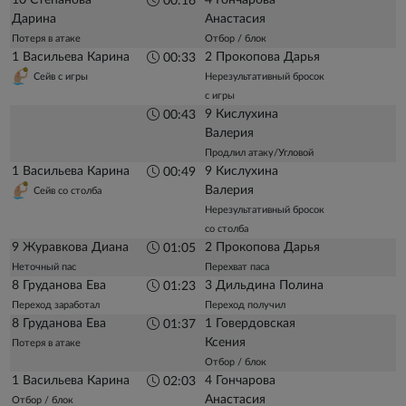
00:16
Дарина
Анастасия
Потеря в атаке
Отбор / блок
1 Васильева Карина
2 Прокопова Дарья
00:33
Сейв с игры
Нерезультативный бросок
с игры
9 Кислухина
00:43
Валерия
Продлил атаку/Угловой
1 Васильева Карина
9 Кислухина
00:49
Валерия
Сейв со столба
Нерезультативный бросок
со столба
9 Журавкова Диана
2 Прокопова Дарья
01:05
Неточный пас
Перехват паса
8 Груданова Ева
3 Дильдина Полина
01:23
Переход заработал
Переход получил
8 Груданова Ева
1 Говердовская
01:37
Ксения
Потеря в атаке
Отбор / блок
1 Васильева Карина
4 Гончарова
02:03
Анастасия
Отбор / блок