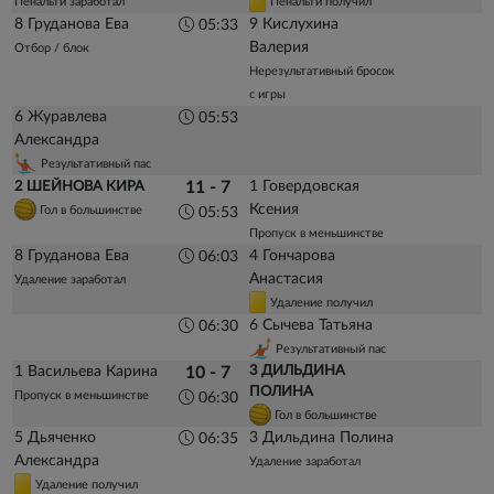
Пенальти заработал
Пенальти получил
8 Груданова Ева
9 Кислухина
05:33
Валерия
Отбор / блок
Нерезультативный бросок
с игры
6 Журавлева
05:53
Александра
Результативный пас
1 Говердовская
2 ШЕЙНОВА КИРА
11 - 7
Ксения
Гол в большинстве
05:53
Пропуск в меньшинстве
8 Груданова Ева
4 Гончарова
06:03
Анастасия
Удаление заработал
Удаление получил
6 Сычева Татьяна
06:30
Результативный пас
1 Васильева Карина
3 ДИЛЬДИНА
10 - 7
ПОЛИНА
Пропуск в меньшинстве
06:30
Гол в большинстве
5 Дьяченко
3 Дильдина Полина
06:35
Александра
Удаление заработал
Удаление получил