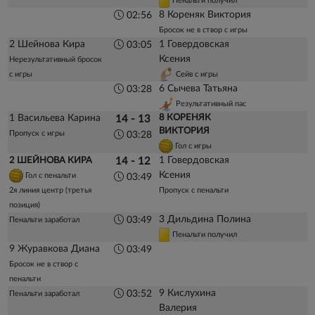
Пенальти получил
8 Кореняк Виктория
02:56
Бросок не в створ с игры
2 Шейнова Кира
1 Говердовская
03:05
Ксения
Нерезультативный бросок
с игры
Сейв с игры
6 Сычева Татьяна
03:28
Результативный пас
1 Васильева Карина
8 КОРЕНЯК
14 - 13
ВИКТОРИЯ
Пропуск с игры
03:28
Гол с игры
1 Говердовская
2 ШЕЙНОВА КИРА
14 - 12
Ксения
Гол с пенальти
03:49
2я линия центр (третья
Пропуск с пенальти
позиция)
3 Дильдина Полина
03:49
Пенальти заработал
Пенальти получил
9 Журавкова Диана
03:49
Бросок не в створ с
пенальти
9 Кислухина
03:52
Пенальти заработал
Валерия