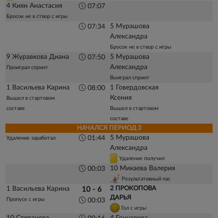
4 Киян Анастасия
07:07
Бросок не в створ с игры
5 Мурашова
07:34
Александра
Бросок не в створ с игры
9 Журавкова Диана
5 Мурашова
07:50
Александра
Проиграл спринт
Выиграл спринт
1 Васильева Карина
1 Говердовская
08:00
Ксения
Вышел в стартовом
составе
Вышел в стартовом
составе
НАЧАЛСЯ ПЕРИОД 3
5 Мурашова
01:44
Удаление заработал
Александра
Удаление получил
10 Микаева Валерия
00:03
Результативный пас
1 Васильева Карина
2 ПРОКОПОВА
10 - 6
ДАРЬЯ
Пропуск с игры
00:03
Гол с игры
10 Степанова
4 Гончарова