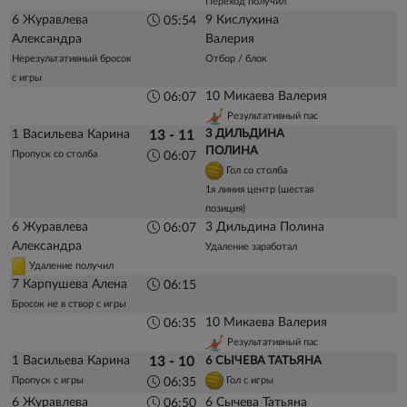
Переход получил
6 Журавлева
9 Кислухина
05:54
Александра
Валерия
Нерезультативный бросок
Отбор / блок
с игры
10 Микаева Валерия
06:07
Результативный пас
1 Васильева Карина
3 ДИЛЬДИНА
13 - 11
ПОЛИНА
Пропуск со столба
06:07
Гол со столба
1я линия центр (шестая
позиция)
6 Журавлева
3 Дильдина Полина
06:07
Александра
Удаление заработал
Удаление получил
7 Карпушева Алена
06:15
Бросок не в створ с игры
10 Микаева Валерия
06:35
Результативный пас
1 Васильева Карина
13 - 10
6 СЫЧЕВА ТАТЬЯНА
Пропуск с игры
Гол с игры
06:35
6 Журавлева
6 Сычева Татьяна
06:50