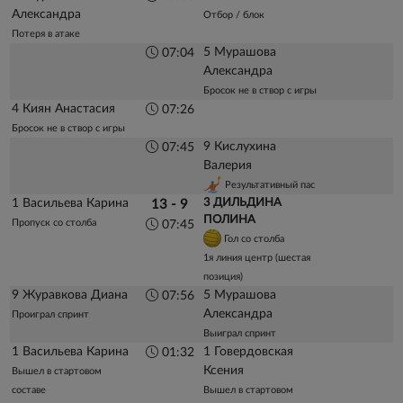
Александра
Отбор / блок
Потеря в атаке
5 Мурашова
07:04
Александра
Бросок не в створ с игры
4 Киян Анастасия
07:26
Бросок не в створ с игры
9 Кислухина
07:45
Валерия
Результативный пас
1 Васильева Карина
3 ДИЛЬДИНА
13 - 9
ПОЛИНА
Пропуск со столба
07:45
Гол со столба
1я линия центр (шестая
позиция)
9 Журавкова Диана
5 Мурашова
07:56
Александра
Проиграл спринт
Выиграл спринт
1 Васильева Карина
1 Говердовская
01:32
Ксения
Вышел в стартовом
составе
Вышел в стартовом