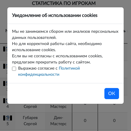
СТАТИСТИКА ПО ИГРОКАМ
ВЕРНУТЬСЯ К ИГРЕ
Уведомление об использовании cookies
№
№
Игрок
Команда
Гол+пас
Полезность
Мы не занимаемся сбором или анализов персональных
данных пользователей.
Но для корректной работы сайта, необходимо
№
Игрок
Команда
Гол+пас
Полезность
Переходнов
Дин-
использование cookies.
0
3.9
1
1
Михаил
Мастерс
Если вы не согласны с использованием cookies,
предлагаем прекратить работу с сайтом.
Курашов
Дин-
Выражаю согласие с
Политикой
0
8.2
2
2
Илья
Мастерс
конфиденциальности
Мурашов
Дин-
0
-2.9
3
3
Михаил
Мастерс
ОК
Василенко
Дин-
0
0
4
4
Сергей
Мастерс
Губарев
Дин-
0
0
5
5
Сергей
Мастерс