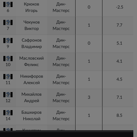
Крюков
Дин-
0
-2.5
6
6
Игорь
Мастерс
Чекунов
Дин-
1
7.7
7
7
Виктор
Мастерс
Сафронов
Дин-
0
5.1
9
9
Владимир
Мастерс
Масловский
Дин-
1
4.1
10
10
Феликс
Мастерс
Никифоров
Дин-
1
4.5
11
11
Алексей
Мастерс
Михайлов
Дин-
3
7.1
12
12
Андрей
Мастерс
Башкиров
Дин-
1
8.5
14
14
Николай
Мастерс
Кунцевич
Дин-
1
4.9