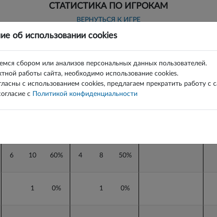
СТАТИСТИКА ПО ИГРОКАМ
ВЕРНУТЬСЯ К ИГРЕ
ие об использовании cookies
Голы
6 х 6
6м
г
б
%
г
б
%
г
б
%
г
емся сбором или анализов персональных данных пользователей.
тной работы сайта, необходимо использование cookies.
г
Голы
б
%
г
6 х 6
б
%
г
6м
б
%
г
гласны с использованием cookies, предлагаем прекратить работу с 
огласие с
Политикой конфиденциальности
5
0%
4
0%
1
0%
6
10
60%
4
8
50%
1
0%
1
0%