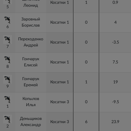
Косатки 1
1
0.9
Леонид
5
5
Заровный
Косатки 1
0
4
Борислав
6
6
Переходенко
Косатки 1
0
-3.5
Андрей
7
7
Гончарук
Косатки 1
0
7.5
Елисей
8
8
Гончарук
Косатки 1
1
19
Еремей
9
9
Копылов
Косатки 3
0
-9.5
Илья
1
1
Деньщиков
Косатки 3
6
23.9
Александр
2
2