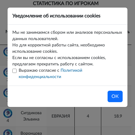
СТАТИСТИКА ПО ИГРОКАМ
ВЕРНУТЬСЯ К ИГРЕ
Уведомление об использовании cookies
№
№
Игрок
Команда
Гол+пас
Полезность
Мы не занимаемся сбором или анализов персональных
данных пользователей.
Но для корректной работы сайта, необходимо
№
Игрок
Команда
Гол+пас
Полезность
использование cookies.
Мартыненко
ЕВРАЗИЯ
0
0
Если вы не согласны с использованием cookies,
Мария
1
1
предлагаем прекратить работу с сайтом.
Выражаю согласие с
Политикой
Панфилова
ЕВРАЗИЯ
0
0
конфиденциальности
Анастасия
2
2
Мосягина
ЕВРАЗИЯ
0
0
ОК
Елизавета
3
3
Ситдикова
ЕВРАЗИЯ
4
18.9
Эльвина
4
4
Воронцова