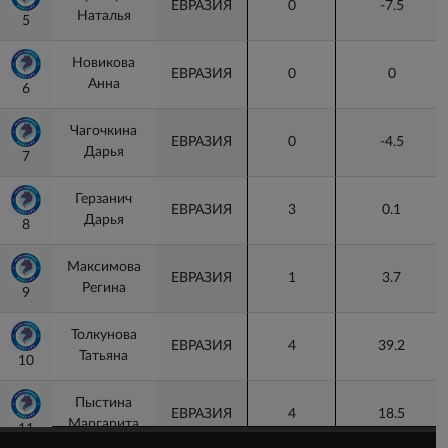
ЕВРАЗИЯ
0
-7.5
Наталья
5
5
Новикова
ЕВРАЗИЯ
0
0
Анна
6
6
Чагочкина
ЕВРАЗИЯ
0
-4.5
Дарья
7
7
Герзанич
ЕВРАЗИЯ
3
0.1
Дарья
8
8
Максимова
ЕВРАЗИЯ
1
3.7
Регина
9
9
Толкунова
ЕВРАЗИЯ
4
39.2
Татьяна
10
10
Пыстина
ЕВРАЗИЯ
4
18.5
Маргарита
11
11