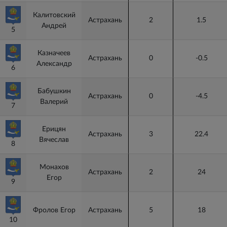
Калитовский
Астрахань
2
1.5
Андрей
5
5
Казначеев
Астрахань
0
-0.5
Александр
6
6
Бабушкин
Астрахань
0
-4.5
Валерий
7
7
Ерицян
Астрахань
3
22.4
Вячеслав
8
8
Монахов
Астрахань
2
24
Егор
9
9
Фролов Егор
Астрахань
5
18
10
10