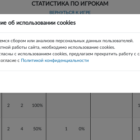
СТАТИСТИКА ПО ИГРОКАМ
ВЕРНУТЬСЯ К ИГРЕ
ие об использовании cookies
Голы
6 х 6
6м
г
б
%
г
б
%
г
б
%
г
емся сбором или анализов персональных данных пользователей.
тной работы сайта, необходимо использование cookies.
г
Голы
б
%
г
6 х 6
б
%
г
6м
б
%
г
гласны с использованием cookies, предлагаем прекратить работу с 
огласие с
Политикой конфиденциальности
2
2
100%
2
4
50%
1
0%