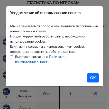
СТАТИСТИКА ПО ИГРОКАМ
ВЕРНУТЬСЯ К ИГРЕ
Уведомление об использовании cookies
№
№
Игрок
Команда
Гол+пас
Полезность
Мы не занимаемся сбором или анализов персональных
данных пользователей.
Но для корректной работы сайта, необходимо
№
Игрок
Команда
Гол+пас
Полезность
использование cookies.
Федоткин
Орион
0
7
Если вы не согласны с использованием cookies,
Юрий
1
1
предлагаем прекратить работу с сайтом.
Выражаю согласие с
Политикой
Батурин
Орион
3
4
конфиденциальности
Егор
2
2
Самулевич
Орион
2
14.5
ОК
Илья
3
3
Качан
Орион
1
1.5
Дмитрий
4
4
Ладога