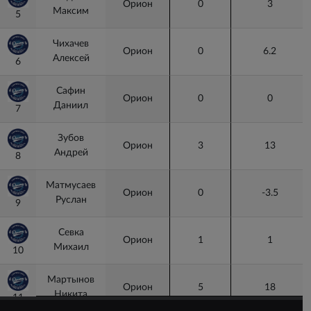
Орион
0
3
Максим
5
5
Чихачев
Орион
0
6.2
Алексей
6
6
Сафин
Орион
0
0
Даниил
7
7
Зубов
Орион
3
13
Андрей
8
8
Матмусаев
Орион
0
-3.5
Руслан
9
9
Севка
Орион
1
1
Михаил
10
10
Мартынов
Орион
5
18
Никита
11
11