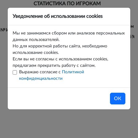
СТАТИСТИКА ПО ИГРОКАМ
ВЕРНУТЬСЯ К ИГРЕ
Уведомление об использовании cookies
6 х
6 х
Голы
6м
к/а
5м
6
5
№
Игрок
Команда
Гол+пас
Полезность
Мы не занимаемся сбором или анализов персональных
г
б
%
г
б
%
г
б
%
г
б
%
г
б
%
г
б
%
данных пользователей.
Но для корректной работы сайта, необходимо
использование cookies.
Если вы не согласны с использованием cookies,
предлагаем прекратить работу с сайтом.
Выражаю согласие с
Политикой
конфиденциальности
ОК