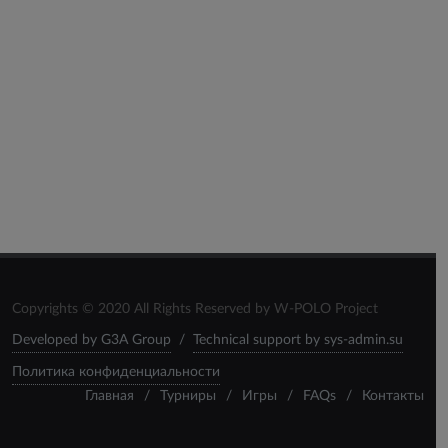
Copyrights © 2020 All Rights Reserved by W-POLO Project
Developed by G3A Group
/
Technical support by sys-admin.su
Политика конфиденциальности
Главная
/
Турниры
/
Игры
/
FAQs
/
Контакты