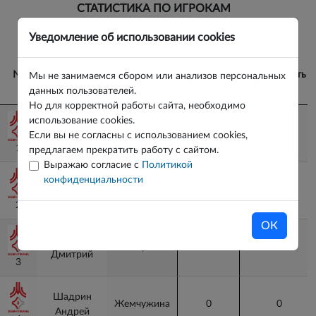
СТАТИСТИКА ПО ИГРОКАМ
ВЕРНУТЬСЯ К ИГРЕ
Уведомление об использовании cookies
№
№
Игрок
Команда
Гол+пас
Полезность
Мы не занимаемся сбором или анализов персональных
данных пользователей.
Но для корректной работы сайта, необходимо
№
Игрок
Команда
Гол+пас
Полезность
использование cookies.
Спицин
Жемчужина
0
-19
Если вы не согласны с использованием cookies,
Тимофей
1
1
предлагаем прекратить работу с сайтом.
Выражаю согласие с
Политикой
конфиденциальности
Михайлов
Жемчужина
0
3.5
Максим
2
2
ОК
Анюховский
Жемчужина
0
-3
Дмитрий
3
3
Шадрин
Жемчужина
0
0
Андрей