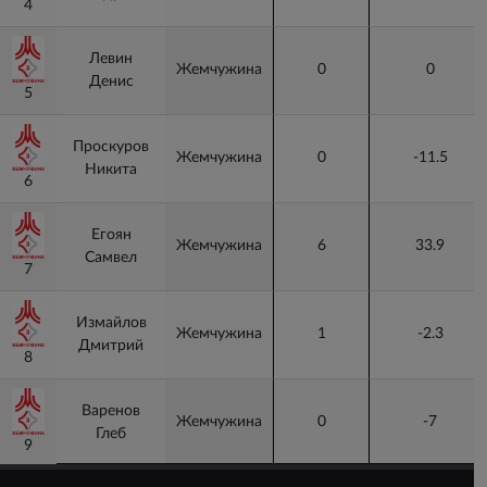
4
4
Левин
Жемчужина
0
0
Денис
5
5
Проскуров
Жемчужина
0
-11.5
Никита
6
6
Егоян
Жемчужина
6
33.9
Самвел
7
7
Измайлов
Жемчужина
1
-2.3
Дмитрий
8
8
Варенов
Жемчужина
0
-7
Глеб
9
9